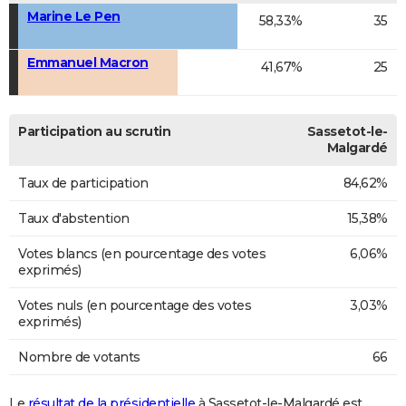
Marine Le Pen
58,33%
35
Emmanuel Macron
41,67%
25
Participation au scrutin
Sassetot-le-
Malgardé
Taux de participation
84,62%
Taux d'abstention
15,38%
Votes blancs (en pourcentage des votes
6,06%
exprimés)
Votes nuls (en pourcentage des votes
3,03%
exprimés)
Nombre de votants
66
Le
résultat de la présidentielle
à Sassetot-le-Malgardé est