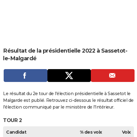
City break
Voyage de noces
Climat
Destinations
Voyage nature
Forum
+
PHOTO
GUIDES D'ACHAT
BONS PLANS
CARTE DE VOEUX
Résultat de la présidentielle 2022 à Sassetot-
Carte Bonne année
Carte Pâques
Carte de Noël
Carte Saint-Valentin
Carte d'anniversaire
DICTIONNAIRE
le-Malgardé
Biographies
Expressions
Dictionnaire
Citations
Proverbes
PROGRAMME TV
COPAINS D'AVANT
Se connecter
Collèges
Universités
Service militaire
S'inscrire
Lycées
Primaires
Entreprises
Avis de recherche
Le résultat du 2e tour de l'élection présidentielle à Sassetot le
AVIS DE DÉCÈS
Malgarde est publié. Retrouvez ci-dessous le résultat officiel de
FORUM
l'élection communiqué par le ministère de l'Intérieur.
Lifestyle
Sport
Television
Cinema
Bricolage
Culture
Auto
Voyage
TOUR 2
Candidat
% des voix
Voix