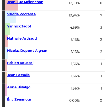
Jean-Luc Mélenchon
12,50%
8
Valérie Pécresse
10,94%
7
Yannick Jadot
4,69%
3
Nathalie Arthaud
3,13%
2
Nicolas Dupont-Aignan
3,13%
2
Fabien Roussel
1,56%
1
Jean Lassalle
1,56%
1
Anne Hidalgo
1,56%
1
Éric Zemmour
0,00%
0