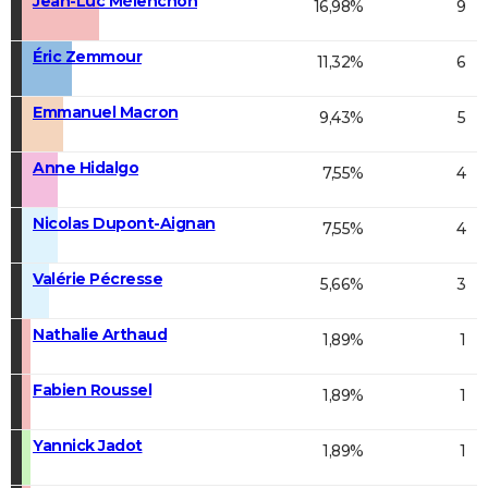
Jean-Luc Mélenchon
16,98%
9
Éric Zemmour
11,32%
6
Emmanuel Macron
9,43%
5
Anne Hidalgo
7,55%
4
Nicolas Dupont-Aignan
7,55%
4
Valérie Pécresse
5,66%
3
Nathalie Arthaud
1,89%
1
Fabien Roussel
1,89%
1
Yannick Jadot
1,89%
1