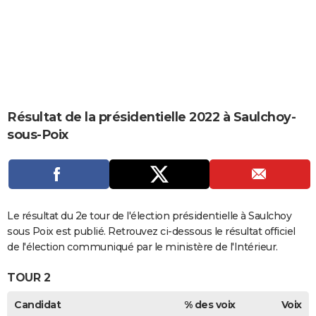
City break
Voyage de noces
Climat
Destinations
Voyage nature
Forum
+
PHOTO
GUIDES D'ACHAT
BONS PLANS
CARTE DE VOEUX
Résultat de la présidentielle 2022 à Saulchoy-
Carte Bonne année
Carte Pâques
Carte de Noël
Carte Saint-Valentin
Carte d'anniversaire
DICTIONNAIRE
sous-Poix
Biographies
Expressions
Dictionnaire
Citations
Proverbes
PROGRAMME TV
COPAINS D'AVANT
Se connecter
Collèges
Universités
Service militaire
S'inscrire
Lycées
Primaires
Entreprises
Avis de recherche
Le résultat du 2e tour de l'élection présidentielle à Saulchoy
AVIS DE DÉCÈS
sous Poix est publié. Retrouvez ci-dessous le résultat officiel
FORUM
de l'élection communiqué par le ministère de l'Intérieur.
Lifestyle
Sport
Television
Cinema
Bricolage
Culture
Auto
Voyage
TOUR 2
Candidat
% des voix
Voix