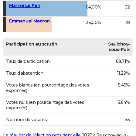
Marine Le Pen
64,00%
32
Emmanuel Macron
36,00%
18
Participation au scrutin
Saulchoy-
sous-Poix
Taux de participation
88,71%
Taux d'abstention
11,29%
Votes blancs (en pourcentage des votes
5,45%
exprimés)
Votes nuls (en pourcentage des votes
3,64%
exprimés)
Nombre de votants
55
Le
résultat de l'élection présidentielle
2022 à Saulchoy-sous-