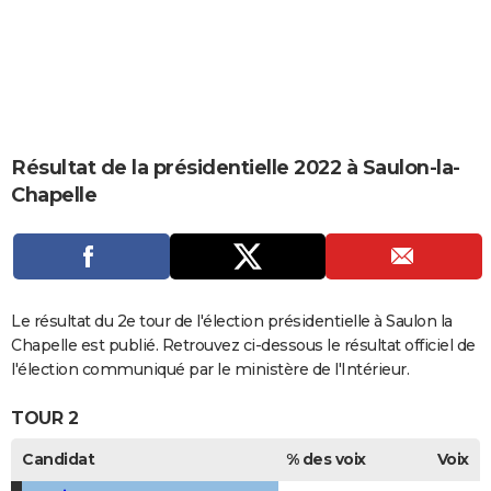
City break
Voyage de noces
Climat
Destinations
Voyage nature
Forum
+
PHOTO
GUIDES D'ACHAT
BONS PLANS
CARTE DE VOEUX
Résultat de la présidentielle 2022 à Saulon-la-
Chapelle
Carte Bonne année
Carte Pâques
Carte de Noël
Carte Saint-Valentin
Carte d'anniversaire
DICTIONNAIRE
Biographies
Expressions
Dictionnaire
Citations
Proverbes
PROGRAMME TV
COPAINS D'AVANT
Le résultat du 2e tour de l'élection présidentielle à Saulon la
Se connecter
Collèges
Universités
Service militaire
S'inscrire
Lycées
Primaires
Entreprises
Avis de recherche
AVIS DE DÉCÈS
Chapelle est publié. Retrouvez ci-dessous le résultat officiel de
l'élection communiqué par le ministère de l'Intérieur.
FORUM
TOUR 2
Lifestyle
Sport
Television
Cinema
Bricolage
Culture
Auto
Voyage
Candidat
% des voix
Voix