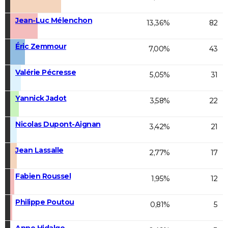
Jean-Luc Mélenchon
13,36%
82
Éric Zemmour
7,00%
43
Valérie Pécresse
5,05%
31
Yannick Jadot
3,58%
22
Nicolas Dupont-Aignan
3,42%
21
Jean Lassalle
2,77%
17
Fabien Roussel
1,95%
12
Philippe Poutou
0,81%
5
Anne Hidalgo