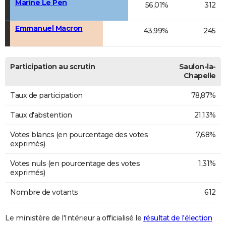
Marine Le Pen
56,01%
312
Emmanuel Macron
43,99%
245
Participation au scrutin
Saulon-la-
Chapelle
Taux de participation
78,87%
Taux d'abstention
21,13%
Votes blancs (en pourcentage des votes
7,68%
exprimés)
Votes nuls (en pourcentage des votes
1,31%
exprimés)
Nombre de votants
612
Le ministère de l'Intérieur a officialisé le
résultat de l'élection