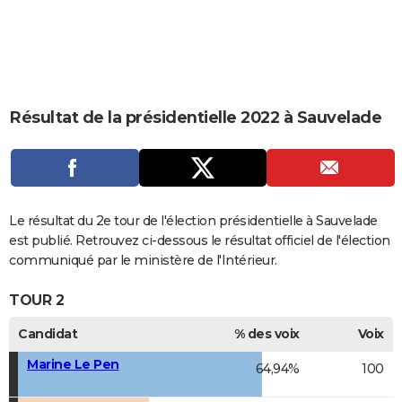
City break
Voyage de noces
Climat
Destinations
Voyage nature
Forum
+
PHOTO
GUIDES D'ACHAT
BONS PLANS
Résultat de la présidentielle 2022 à Sauvelade
CARTE DE VOEUX
Carte Bonne année
Carte Pâques
Carte de Noël
Carte Saint-Valentin
Carte d'anniversaire
DICTIONNAIRE
Biographies
Expressions
Dictionnaire
Citations
Proverbes
PROGRAMME TV
Le résultat du 2e tour de l'élection présidentielle à Sauvelade
COPAINS D'AVANT
est publié. Retrouvez ci-dessous le résultat officiel de l'élection
communiqué par le ministère de l'Intérieur.
Se connecter
Collèges
Universités
Service militaire
S'inscrire
Lycées
Primaires
Entreprises
Avis de recherche
AVIS DE DÉCÈS
TOUR 2
FORUM
Candidat
% des voix
Voix
Lifestyle
Sport
Television
Cinema
Bricolage
Culture
Auto
Voyage
Marine Le Pen
64,94%
100