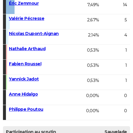
Éric Zemmour
7,49%
14
Valérie Pécresse
2,67%
5
Nicolas Dupont-Aignan
2,14%
4
Nathalie Arthaud
0,53%
1
Fabien Roussel
0,53%
1
Yannick Jadot
0,53%
1
Anne Hidalgo
0,00%
0
Philippe Poutou
0,00%
0
Participation au scrutin
Sauvelade