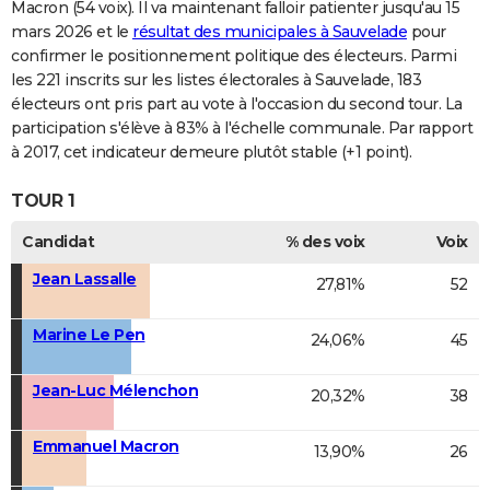
Macron (54 voix). Il va maintenant falloir patienter jusqu'au 15
mars 2026 et le
résultat des municipales à Sauvelade
pour
confirmer le positionnement politique des électeurs. Parmi
les 221 inscrits sur les listes électorales à Sauvelade, 183
électeurs ont pris part au vote à l'occasion du second tour. La
participation s'élève à 83% à l'échelle communale. Par rapport
à 2017, cet indicateur demeure plutôt stable (+1 point).
TOUR 1
Candidat
% des voix
Voix
Jean Lassalle
27,81%
52
Marine Le Pen
24,06%
45
Jean-Luc Mélenchon
20,32%
38
Emmanuel Macron
13,90%
26