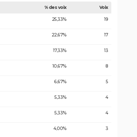
% des voix
Voix
25,33%
19
22,67%
17
17,33%
13
10,67%
8
6,67%
5
5,33%
4
5,33%
4
4,00%
3