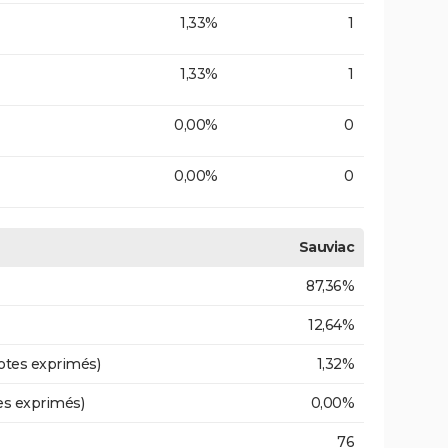
1,33%
1
1,33%
1
0,00%
0
0,00%
0
Sauviac
87,36%
12,64%
otes exprimés)
1,32%
es exprimés)
0,00%
76