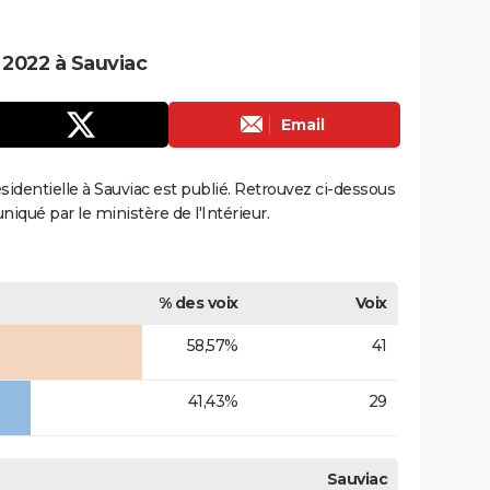
e 2022 à Sauviac
Email
ésidentielle à Sauviac est publié. Retrouvez ci-dessous
uniqué par le ministère de l'Intérieur.
% des voix
Voix
58,57%
41
41,43%
29
Sauviac