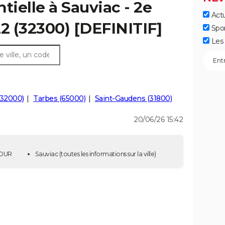
tielle à Sauviac - 2e
Actu
22 (32300) [DEFINITIF]
Spo
Les 
(32000)
Tarbes (65000)
Saint-Gaudens (31800)
20/06/26 15:42
 TOUR
Sauviac
(toutes les informations sur la ville)