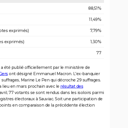
88,51%
11,49%
otes exprimés)
7,79%
es exprimés)
1,30%
77
a été publié officiellement par le ministère de
Gers
ont désigné Emmanuel Macron. L'ex-banquier
 suffrages, Marine Le Pen qui décroche 29 suffrages.
a lieu en mars prochain avec le
résultat des
vril, 77 votants se sont rendus dans les isoloirs parmi
gistres électoraux à Sauviac. Soit une participation de
points en comparaison de la précédente élection