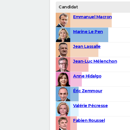
Candidat
Emmanuel Macron
Marine Le Pen
Jean Lassalle
Jean-Luc Mélenchon
Anne Hidalgo
Éric Zemmour
Valérie Pécresse
Fabien Roussel