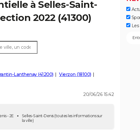
tielle à Selles-Saint-
Actu
lection 2022 (41300)
Spo
Les 
antin-Lanthenay (41200)
Vierzon (18100)
20/06/26 15:42
enis - 2E
Selles-Saint-Denis
(toutes les informations sur
la ville)