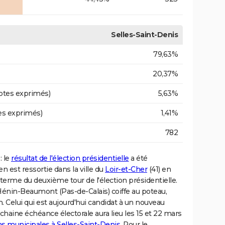
Selles-Saint-Denis
79,63%
20,37%
otes exprimés)
5,63%
es exprimés)
1,41%
782
: le
résultat de l'élection présidentielle
a été
n est ressortie dans la ville du
Loir-et-Cher
(41) en
terme du deuxième tour de l'élection présidentielle.
Hénin-Beaumont (Pas-de-Calais) coiffe au poteau,
Celui qui est aujourd'hui candidat à un nouveau
chaine échéance électorale aura lieu les 15 et 22 mars
ons municipales à Selles-Saint-Denis
. Pour le