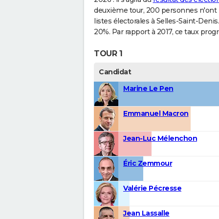
deuxième tour, 200 personnes n'ont pa
listes électorales à Selles-Saint-Deni
20%. Par rapport à 2017, ce taux progr
TOUR 1
Candidat
Marine Le Pen
Emmanuel Macron
Jean-Luc Mélenchon
Éric Zemmour
Valérie Pécresse
Jean Lassalle