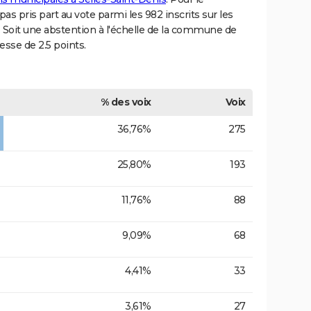
s pris part au vote parmi les 982 inscrits sur les
s. Soit une abstention à l'échelle de la commune de
esse de 2.5 points.
% des voix
Voix
36,76%
275
25,80%
193
11,76%
88
9,09%
68
4,41%
33
3,61%
27