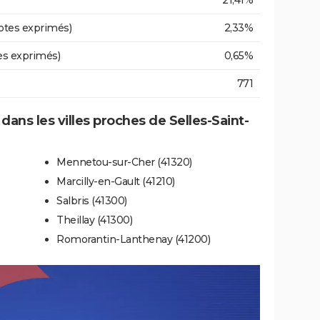
21,41%
otes exprimés)
2,33%
es exprimés)
0,65%
771
 dans les villes proches de Selles-Saint-
Mennetou-sur-Cher (41320)
Marcilly-en-Gault (41210)
Salbris (41300)
Theillay (41300)
Romorantin-Lanthenay (41200)