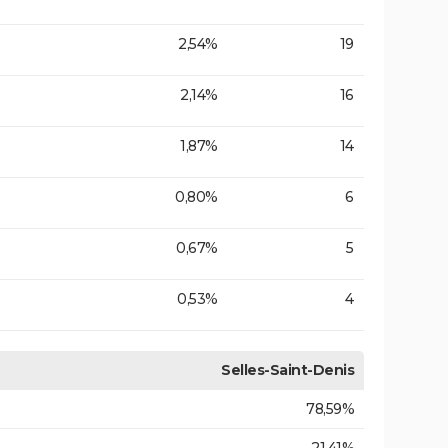
2,54%
19
2,14%
16
1,87%
14
0,80%
6
0,67%
5
0,53%
4
Selles-Saint-Denis
78,59%