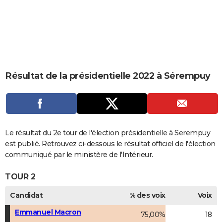
City break
Voyage de noces
Climat
Destinations
Voyage nature
Forum
+
PHOTO
GUIDES D'ACHAT
BONS PLANS
CARTE DE VOEUX
Résultat de la présidentielle 2022 à Sérempuy
Carte Bonne année
Carte Pâques
Carte de Noël
Carte Saint-Valentin
Carte d'anniversaire
DICTIONNAIRE
Biographies
Expressions
Dictionnaire
Citations
Proverbes
PROGRAMME TV
COPAINS D'AVANT
Le résultat du 2e tour de l'élection présidentielle à Serempuy
est publié. Retrouvez ci-dessous le résultat officiel de l'élection
Se connecter
Collèges
Universités
Service militaire
S'inscrire
Lycées
Primaires
Entreprises
Avis de recherche
AVIS DE DÉCÈS
communiqué par le ministère de l'Intérieur.
FORUM
TOUR 2
Lifestyle
Sport
Television
Cinema
Bricolage
Culture
Auto
Voyage
Candidat
% des voix
Voix
Emmanuel Macron
75,00%
18