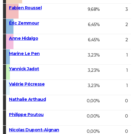
Fabien Roussel
9,68%
3
Éric Zemmour
6,45%
2
Anne Hidalgo
6,45%
2
Marine Le Pen
3,23%
1
Yannick Jadot
3,23%
1
Valérie Pécresse
3,23%
1
Nathalie Arthaud
0,00%
0
Philippe Poutou
0,00%
0
Nicolas Dupont-Aignan
0,00%
0