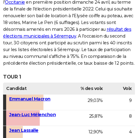
l'
Occitanie
en première position dimanche 24 avril, au terme
de la finale de l'élection présidentielle 2022. Celui qui souhaite
renouveler son bail de location à l'Elysée coiffe au poteau, avec
18 votes, Marine Le Pen (6 suffrages). Les votants sont
désormais amenés en mars 2026 à participer au
résultat des
élections municipales à Sérempuy
. A l'occasion du second
tour, 30 citoyens ont participé au scrutin parmi les 40 inscrits
sur les listes électorales à Sérempuy. Le taux de participation
au niveau communal s'affiche à 75%. En comparaison de la
précédente élection présidentielle, ce taux baisse de 12 points.
TOUR 1
Candidat
% des voix
Voix
Emmanuel Macron
29,03%
9
Jean-Luc Mélenchon
25,81%
8
Jean Lassalle
12,90%
4