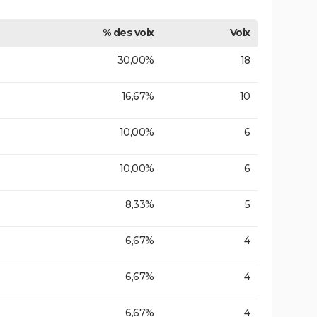
% des voix
Voix
30,00%
18
16,67%
10
10,00%
6
10,00%
6
8,33%
5
6,67%
4
6,67%
4
6,67%
4