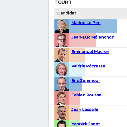
TOUR 1
Candidat
Marine Le Pen
Jean-Luc Mélenchon
Emmanuel Macron
Valérie Pécresse
Éric Zemmour
Fabien Roussel
Jean Lassalle
Yannick Jadot