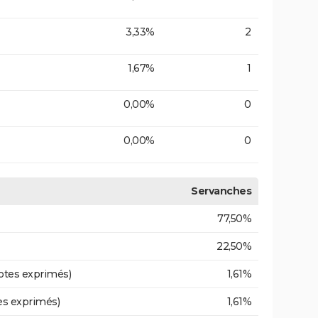
3,33%
2
1,67%
1
0,00%
0
0,00%
0
Servanches
77,50%
22,50%
otes exprimés)
1,61%
es exprimés)
1,61%