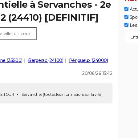
tielle à Servanches - 2e
Actu
22 (24410) [DEFINITIF]
Spo
Les 
ne (33500)
Bergerac (24100)
Périgueux (24000)
20/06/26 15:42
 2E TOUR
Servanches
(toutes les informations sur la ville)