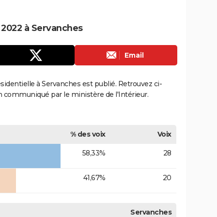
e 2022 à Servanches
Email
ésidentielle à Servanches est publié. Retrouvez ci-
ion communiqué par le ministère de l'Intérieur.
% des voix
Voix
58,33%
28
41,67%
20
Servanches