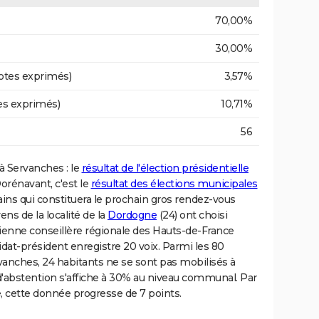
70,00%
30,00%
otes exprimés)
3,57%
es exprimés)
10,71%
56
 à Servanches : le
résultat de l'élection présidentielle
orénavant, c'est le
résultat des élections municipales
ains qui constituera le prochain gros rendez-vous
ens de la localité de la
Dordogne
(24) ont choisi
cienne conseillère régionale des Hauts-de-France
t-président enregistre 20 voix. Parmi les 80
Servanches, 24 habitants ne se sont pas mobilisés à
 d'abstention s'affiche à 30% au niveau communal. Par
e, cette donnée progresse de 7 points.