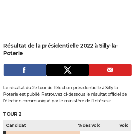
City break
Voyage de noces
Climat
Destinations
Voyage nature
Forum
+
PHOTO
GUIDES D'ACHAT
BONS PLANS
CARTE DE VOEUX
Résultat de la présidentielle 2022 à Silly-la-
Poterie
Carte Bonne année
Carte Pâques
Carte de Noël
Carte Saint-Valentin
Carte d'anniversaire
DICTIONNAIRE
Biographies
Expressions
Dictionnaire
Citations
Proverbes
PROGRAMME TV
COPAINS D'AVANT
Le résultat du 2e tour de l'élection présidentielle à Silly la
Se connecter
Collèges
Universités
Service militaire
S'inscrire
Lycées
Primaires
Entreprises
Avis de recherche
AVIS DE DÉCÈS
Poterie est publié. Retrouvez ci-dessous le résultat officiel de
l'élection communiqué par le ministère de l'Intérieur.
FORUM
TOUR 2
Lifestyle
Sport
Television
Cinema
Bricolage
Culture
Auto
Voyage
Candidat
% des voix
Voix