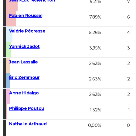
9,21%
7
Fabien Roussel
7,89%
6
Valérie Pécresse
5,26%
4
Yannick Jadot
3,95%
3
Jean Lassalle
2,63%
2
Éric Zemmour
2,63%
2
Anne Hidalgo
2,63%
2
Philippe Poutou
1,32%
1
Nathalie Arthaud
0,00%
0