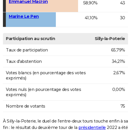
Emmanuel Macron
58,90%
43
Marine Le Pen
41,10%
30
Participation au scrutin
Silly-la-Poterie
Taux de participation
65,79%
Taux d'abstention
34,21%
Votes blancs (en pourcentage des votes
2,67%
exprimés)
Votes nuls (en pourcentage des votes
0,00%
exprimés)
Nombre de votants
75
À Silly-la-Poterie, le duel de l'entre-deux tours touche enfin à sa
fin : le résultat du deuxième tour de la
présidentielle
2022 a été