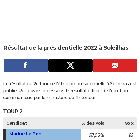
City break
Voyage de noces
Climat
Destinations
Voyage nature
Forum
+
PHOTO
GUIDES D'ACHAT
BONS PLANS
CARTE DE VOEUX
Résultat de la présidentielle 2022 à Soleilhas
Carte Bonne année
Carte Pâques
Carte de Noël
Carte Saint-Valentin
Carte d'anniversaire
DICTIONNAIRE
Biographies
Expressions
Dictionnaire
Citations
Proverbes
PROGRAMME TV
COPAINS D'AVANT
Le résultat du 2e tour de l'élection présidentielle à Soleilhas est
publié. Retrouvez ci-dessous le résultat officiel de l'élection
Se connecter
Collèges
Universités
Service militaire
S'inscrire
Lycées
Primaires
Entreprises
Avis de recherche
AVIS DE DÉCÈS
communiqué par le ministère de l'Intérieur.
FORUM
TOUR 2
Lifestyle
Sport
Television
Cinema
Bricolage
Culture
Auto
Voyage
Candidat
% des voix
Voix
Marine Le Pen
57,02%
65