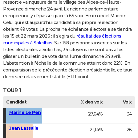
ressortie vainqueure dans le village des Alpes-de-Haute-
Provence dimanche 24 avril. L'ancienne parlementaire
européenne y dépasse, grâce à 65 voix, Emmanuel Macron.
Celui qui est aujourd'hui candidat à sa propre réélection
obtient 49 votes. La prochaine échéance électorale se tiendra
les 15 et 22 mars 2026 : il s'agira du
résultat des élections
municipales à Soleilhas
. Sur 158 personnes inscrites sur les
listes électorales à Soleilhas, 34 citoyens ne sont pas allés
glisser un bulletin de vote dans l'urne dimanche 24 avril.
L'abstention à l'échelle de la commune atteint donc 22%. En
comparaison de la précédente élection présidentielle, ce taux
demeure relativement stable (+1.11 point).
TOUR 1
Candidat
% des voix
Voix
Marine Le Pen
27,64%
34
Jean Lassalle
21,14%
26