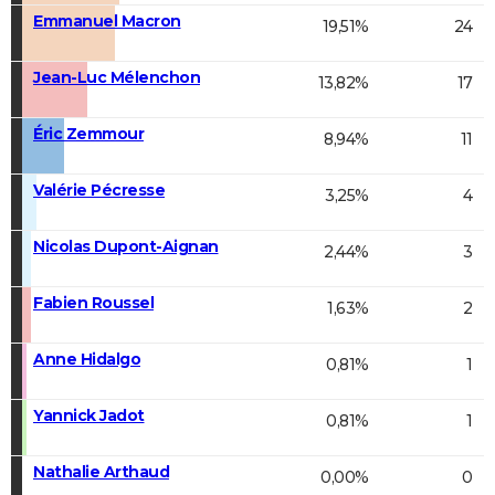
Emmanuel Macron
19,51%
24
Jean-Luc Mélenchon
13,82%
17
Éric Zemmour
8,94%
11
Valérie Pécresse
3,25%
4
Nicolas Dupont-Aignan
2,44%
3
Fabien Roussel
1,63%
2
Anne Hidalgo
0,81%
1
Yannick Jadot
0,81%
1
Nathalie Arthaud
0,00%
0