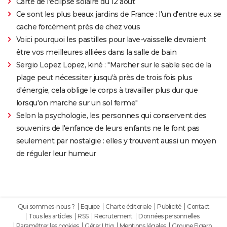
Carte de l'éclipse solaire du 12 août
Ce sont les plus beaux jardins de France : l'un d'entre eux se
cache forcément près de chez vous
Voici pourquoi les pastilles pour lave-vaisselle devraient
être vos meilleures alliées dans la salle de bain
Sergio Lopez Lopez, kiné : "Marcher sur le sable sec de la
plage peut nécessiter jusqu'à près de trois fois plus
d'énergie, cela oblige le corps à travailler plus dur que
lorsqu'on marche sur un sol ferme"
Selon la psychologie, les personnes qui conservent des
souvenirs de l'enfance de leurs enfants ne le font pas
seulement par nostalgie : elles y trouvent aussi un moyen
de réguler leur humeur
Qui sommes-nous ?
Equipe
Charte éditoriale
Publicité
Contact
Tous les articles
RSS
Recrutement
Données personnelles
Paramétrer les cookies
Gérer Utiq
Mentions légales
Groupe Figaro