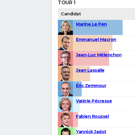
TOUR 1
Candidat
Marine Le Pen
Emmanuel Macron
Jean-Luc Mélenchon
Jean Lassalle
Éric Zemmour
Valérie Pécresse
Fabien Roussel
Yannick Jadot