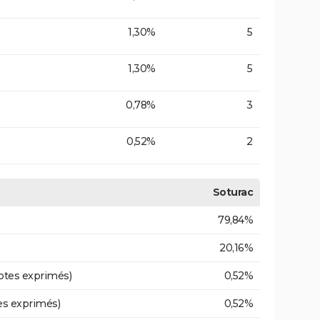
1,30%
5
1,30%
5
0,78%
3
0,52%
2
Soturac
79,84%
20,16%
otes exprimés)
0,52%
es exprimés)
0,52%