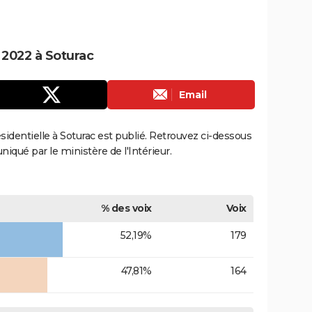
e 2022 à Soturac
Email
ésidentielle à Soturac est publié. Retrouvez ci-dessous
uniqué par le ministère de l'Intérieur.
% des voix
Voix
52,19%
179
47,81%
164