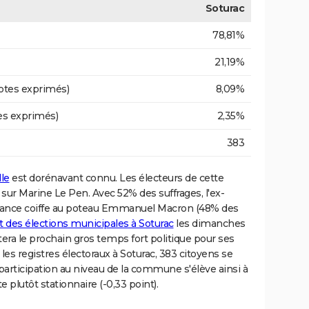
Soturac
78,81%
21,19%
otes exprimés)
8,09%
es exprimés)
2,35%
383
lle
est dorénavant connu. Les électeurs de cette
 sur Marine Le Pen. Avec 52% des suffrages, l'ex-
France coiffe au poteau Emmanuel Macron (48% des
at des élections municipales à Soturac
les dimanches
era le prochain gros temps fort politique pour ses
 les registres électoraux à Soturac, 383 citoyens se
participation au niveau de la commune s'élève ainsi à
e plutôt stationnaire (-0,33 point).