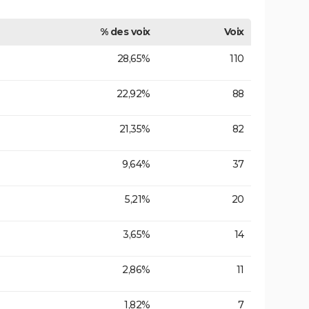
% des voix
Voix
28,65%
110
22,92%
88
21,35%
82
9,64%
37
5,21%
20
3,65%
14
2,86%
11
1,82%
7