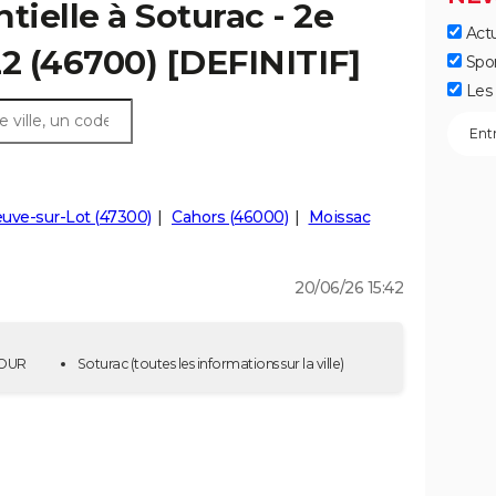
tielle à Soturac - 2e
Actu
22 (46700) [DEFINITIF]
Spo
Les 
euve-sur-Lot (47300)
Cahors (46000)
Moissac
20/06/26 15:42
 TOUR
Soturac
(toutes les informations sur la ville)