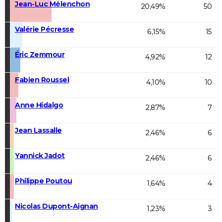
Jean-Luc Mélenchon
20,49%
50
Valérie Pécresse
6,15%
15
Éric Zemmour
4,92%
12
Fabien Roussel
4,10%
10
Anne Hidalgo
2,87%
7
Jean Lassalle
2,46%
6
Yannick Jadot
2,46%
6
Philippe Poutou
1,64%
4
Nicolas Dupont-Aignan
1,23%
3