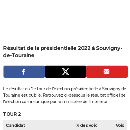
City break
Voyage de noces
Climat
Destinations
Voyage nature
Forum
+
PHOTO
GUIDES D'ACHAT
BONS PLANS
CARTE DE VOEUX
Résultat de la présidentielle 2022 à Souvigny-
Carte Bonne année
Carte Pâques
Carte de Noël
Carte Saint-Valentin
Carte d'anniversaire
DICTIONNAIRE
de-Touraine
Biographies
Expressions
Dictionnaire
Citations
Proverbes
PROGRAMME TV
COPAINS D'AVANT
Se connecter
Collèges
Universités
Service militaire
S'inscrire
Lycées
Primaires
Entreprises
Avis de recherche
Le résultat du 2e tour de l'élection présidentielle à Souvigny de
AVIS DE DÉCÈS
Touraine est publié. Retrouvez ci-dessous le résultat officiel de
FORUM
l'élection communiqué par le ministère de l'Intérieur.
Lifestyle
Sport
Television
Cinema
Bricolage
Culture
Auto
Voyage
TOUR 2
Candidat
% des voix
Voix