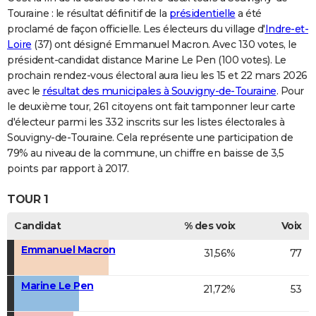
Touraine : le résultat définitif de la
présidentielle
a été
proclamé de façon officielle. Les électeurs du village d'
Indre-et-
Loire
(37) ont désigné Emmanuel Macron. Avec 130 votes, le
président-candidat distance Marine Le Pen (100 votes). Le
prochain rendez-vous électoral aura lieu les 15 et 22 mars 2026
avec le
résultat des municipales à Souvigny-de-Touraine
. Pour
le deuxième tour, 261 citoyens ont fait tamponner leur carte
d'électeur parmi les 332 inscrits sur les listes électorales à
Souvigny-de-Touraine. Cela représente une participation de
79% au niveau de la commune, un chiffre en baisse de 3,5
points par rapport à 2017.
TOUR 1
Candidat
% des voix
Voix
Emmanuel Macron
31,56%
77
Marine Le Pen
21,72%
53