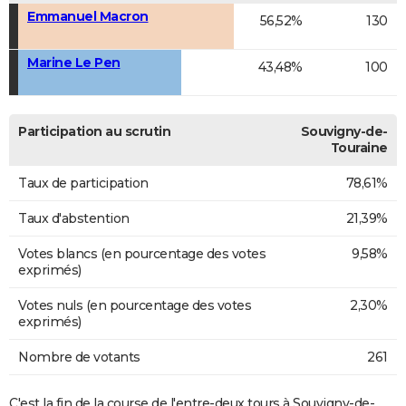
Emmanuel Macron
56,52%
130
Marine Le Pen
43,48%
100
Participation au scrutin
Souvigny-de-
Touraine
Taux de participation
78,61%
Taux d'abstention
21,39%
Votes blancs (en pourcentage des votes
9,58%
exprimés)
Votes nuls (en pourcentage des votes
2,30%
exprimés)
Nombre de votants
261
C'est la fin de la course de l'entre-deux tours à Souvigny-de-