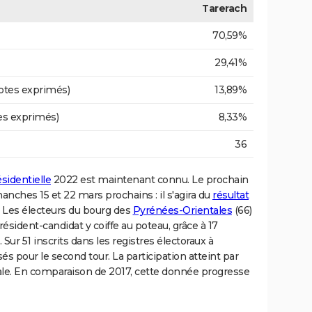
Tarerach
70,59%
29,41%
otes exprimés)
13,89%
es exprimés)
8,33%
36
ésidentielle
2022 est maintenant connu. Le prochain
manches 15 et 22 mars prochains : il s'agira du
résultat
. Les électeurs du bourg des
Pyrénées-Orientales
(66)
ident-candidat y coiffe au poteau, grâce à 17
 Sur 51 inscrits dans les registres électoraux à
és pour le second tour. La participation atteint par
e. En comparaison de 2017, cette donnée progresse