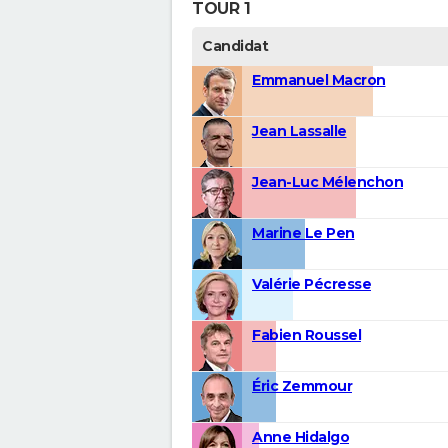
TOUR 1
Candidat
Emmanuel Macron
Jean Lassalle
Jean-Luc Mélenchon
Marine Le Pen
Valérie Pécresse
Fabien Roussel
Éric Zemmour
Anne Hidalgo