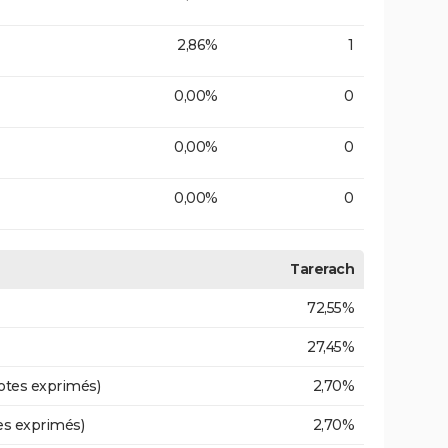
2,86%
1
0,00%
0
0,00%
0
0,00%
0
Tarerach
72,55%
27,45%
otes exprimés)
2,70%
es exprimés)
2,70%