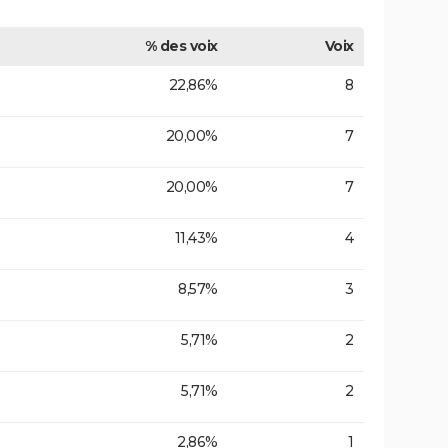
% des voix
Voix
22,86%
8
20,00%
7
20,00%
7
11,43%
4
8,57%
3
5,71%
2
5,71%
2
2,86%
1