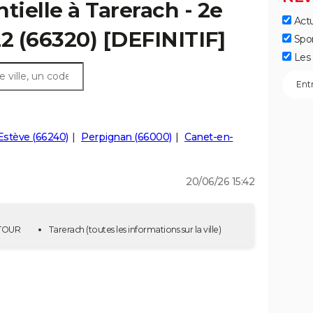
tielle à Tarerach - 2e
Actu
22 (66320) [DEFINITIF]
Spo
Les 
Estève (66240)
Perpignan (66000)
Canet-en-
20/06/26 15:42
E TOUR
Tarerach
(toutes les informations sur la ville)