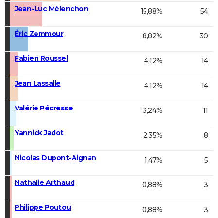
Jean-Luc Mélenchon
15,88%
54
Éric Zemmour
8,82%
30
Fabien Roussel
4,12%
14
Jean Lassalle
4,12%
14
Valérie Pécresse
3,24%
11
Yannick Jadot
2,35%
8
Nicolas Dupont-Aignan
1,47%
5
Nathalie Arthaud
0,88%
3
Philippe Poutou
0,88%
3