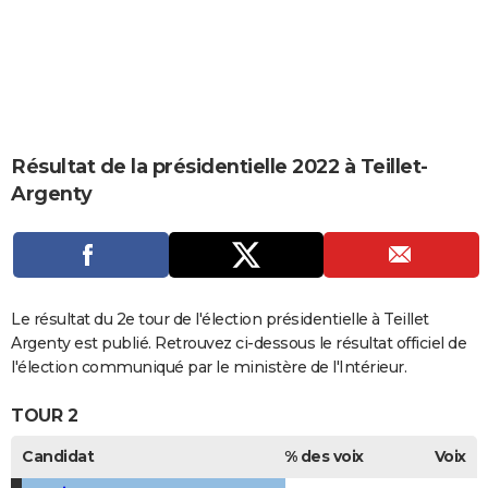
City break
Voyage de noces
Climat
Destinations
Voyage nature
Forum
+
PHOTO
GUIDES D'ACHAT
BONS PLANS
CARTE DE VOEUX
Résultat de la présidentielle 2022 à Teillet-
Argenty
Carte Bonne année
Carte Pâques
Carte de Noël
Carte Saint-Valentin
Carte d'anniversaire
DICTIONNAIRE
Biographies
Expressions
Dictionnaire
Citations
Proverbes
PROGRAMME TV
COPAINS D'AVANT
Le résultat du 2e tour de l'élection présidentielle à Teillet
Se connecter
Collèges
Universités
Service militaire
S'inscrire
Lycées
Primaires
Entreprises
Avis de recherche
AVIS DE DÉCÈS
Argenty est publié. Retrouvez ci-dessous le résultat officiel de
l'élection communiqué par le ministère de l'Intérieur.
FORUM
TOUR 2
Lifestyle
Sport
Television
Cinema
Bricolage
Culture
Auto
Voyage
Candidat
% des voix
Voix