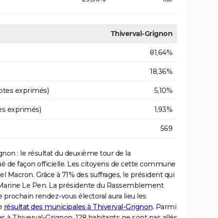
Thiverval-Grignon
81,64%
18,36%
otes exprimés)
5,10%
es exprimés)
1,93%
569
ignon : le résultat du deuxième tour de la
de façon officielle. Les citoyens de cette commune
Macron. Grâce à 71% des suffrages, le président qui
Marine Le Pen. La présidente du Rassemblement
 prochain rendez-vous électoral aura lieu les
le
résultat des municipales à Thiverval-Grignon
. Parmi
ales à Thiverval-Grignon, 128 habitants ne sont pas allés