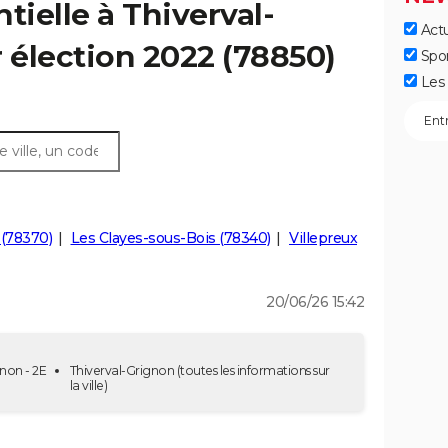
tielle à Thiverval-
Actu
r élection 2022 (78850)
Spo
Les 
r (78370)
Les Clayes-sous-Bois (78340)
Villepreux
20/06/26 15:42
gnon - 2E
Thiverval-Grignon
(toutes les informations sur
la ville)