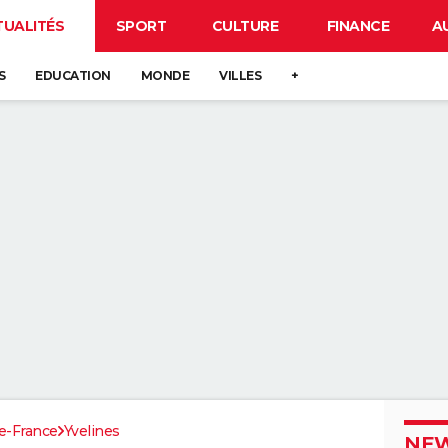
TUALITÉS
SPORT
CULTURE
FINANCE
A
S
EDUCATION
MONDE
VILLES
+
de-France
Yvelines
NEW