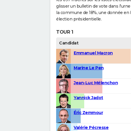
glisser un bulletin de vote dans l'urn
la commune de 18%, une donnée en b
élection présidentielle.
TOUR 1
Candidat
Emmanuel Macron
Marine Le Pen
Jean-Luc Mélenchon
Yannick Jadot
Éric Zemmour
Valérie Pécresse