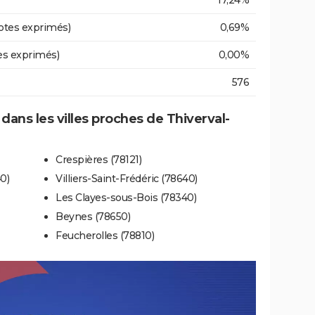
17,24%
otes exprimés)
0,69%
es exprimés)
0,00%
576
 dans les villes proches de Thiverval-
Crespières (78121)
0)
Villiers-Saint-Frédéric (78640)
Les Clayes-sous-Bois (78340)
Beynes (78650)
Feucherolles (78810)