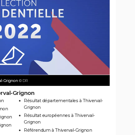
al-Grignon
© DR
erval-Grignon
on
Résultat départementales à Thiverval-
Grignon
gnon
Résultat européennes à Thiverval-
rignon
Grignon
rignon
Référendum à Thiverval-Grignon