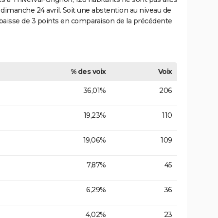
e dimanche 24 avril. Soit une abstention au niveau de
aisse de 3 points en comparaison de la précédente
% des voix
Voix
36,01%
206
19,23%
110
19,06%
109
7,87%
45
6,29%
36
4,02%
23