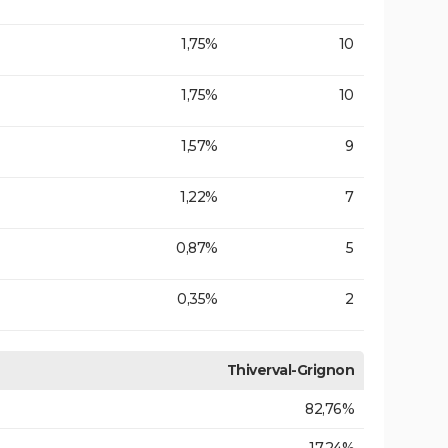
1,75%
10
1,75%
10
1,57%
9
1,22%
7
0,87%
5
0,35%
2
Thiverval-Grignon
82,76%