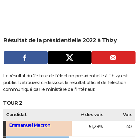
City break
Voyage de noces
Climat
Destinations
Voyage nature
Forum
+
PHOTO
GUIDES D'ACHAT
BONS PLANS
Résultat de la présidentielle 2022 à Thizy
CARTE DE VOEUX
Carte Bonne année
Carte Pâques
Carte de Noël
Carte Saint-Valentin
Carte d'anniversaire
DICTIONNAIRE
Biographies
Expressions
Dictionnaire
Citations
Proverbes
PROGRAMME TV
Le résultat du 2e tour de l'élection présidentielle à Thizy est
COPAINS D'AVANT
publié. Retrouvez ci-dessous le résultat officiel de l'élection
communiqué par le ministère de l'Intérieur.
Se connecter
Collèges
Universités
Service militaire
S'inscrire
Lycées
Primaires
Entreprises
Avis de recherche
AVIS DE DÉCÈS
TOUR 2
FORUM
Candidat
% des voix
Voix
Lifestyle
Sport
Television
Cinema
Bricolage
Culture
Auto
Voyage
Emmanuel Macron
51,28%
40