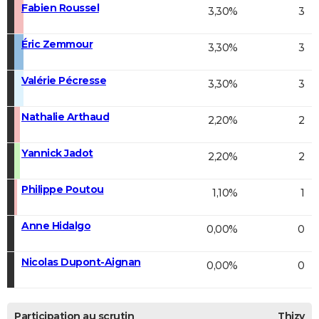
Fabien Roussel
3,30%
3
Éric Zemmour
3,30%
3
Valérie Pécresse
3,30%
3
Nathalie Arthaud
2,20%
2
Yannick Jadot
2,20%
2
Philippe Poutou
1,10%
1
Anne Hidalgo
0,00%
0
Nicolas Dupont-Aignan
0,00%
0
Participation au scrutin
Thizy