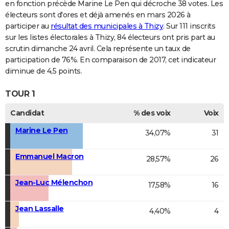
en fonction précède Marine Le Pen qui décroche 38 votes. Les
électeurs sont d'ores et déjà amenés en mars 2026 à
participer au
résultat des municipales à Thizy
. Sur 111 inscrits
sur les listes électorales à Thizy, 84 électeurs ont pris part au
scrutin dimanche 24 avril. Cela représente un taux de
participation de 76%. En comparaison de 2017, cet indicateur
diminue de 4,5 points.
TOUR 1
Candidat
% des voix
Voix
Marine Le Pen
34,07%
31
Emmanuel Macron
28,57%
26
Jean-Luc Mélenchon
17,58%
16
Jean Lassalle
4,40%
4