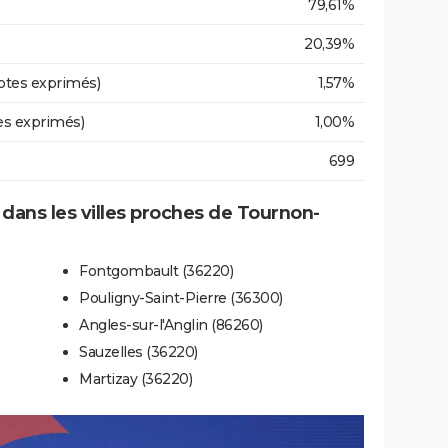
79,61%
20,39%
otes exprimés)
1,57%
es exprimés)
1,00%
699
e dans les villes proches de Tournon-
Fontgombault (36220)
Pouligny-Saint-Pierre (36300)
Angles-sur-l'Anglin (86260)
Sauzelles (36220)
Martizay (36220)