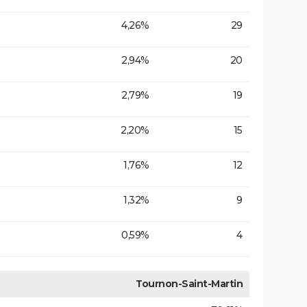
4,26%
29
2,94%
20
2,79%
19
2,20%
15
1,76%
12
1,32%
9
0,59%
4
Tournon-Saint-Martin