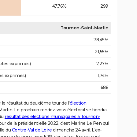
47,76%
299
Tournon-Saint-Martin
78,45%
21,55%
otes exprimés)
7,27%
es exprimés)
1,74%
688
 le résultat du deuxième tour de l'
élection
rtin. Le prochain rendez-vous électoral se tiendra
 du
résultat des élections municipales à Tournon-
tour de la présidentielle 2022, c'est Marine Le Pen qui
lle du
Centre-Val de Loire
dimanche 24 avril. L'ex-
France y devance, avec 52% des votes, Emmanuel