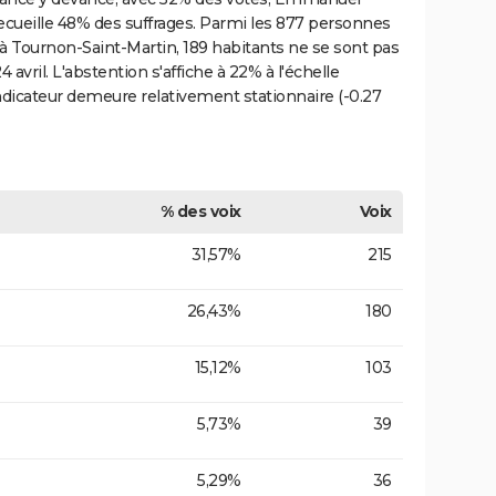
recueille 48% des suffrages. Parmi les 877 personnes
s à Tournon-Saint-Martin, 189 habitants ne se sont pas
avril. L'abstention s'affiche à 22% à l'échelle
ndicateur demeure relativement stationnaire (-0.27
% des voix
Voix
31,57%
215
26,43%
180
15,12%
103
5,73%
39
5,29%
36