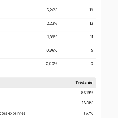
3,26%
19
2,23%
13
1,89%
11
0,86%
5
0,00%
0
Trédaniel
86,19%
13,81%
otes exprimés)
1,67%