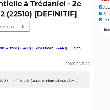
tielle à Trédaniel - 2e
Actu
2 (22510) [DEFINITIF]
Spo
Les 
lle-Armor (22400)
Ploufragan (22440)
Saint-
20/06/26 15:42
E TOUR
Trédaniel
(toutes les informations sur la ville)