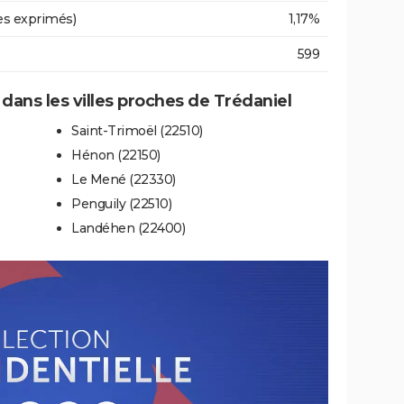
es exprimés)
1,17%
599
 dans les villes proches de Trédaniel
Saint-Trimoël (22510)
Hénon (22150)
Le Mené (22330)
Penguily (22510)
Landéhen (22400)