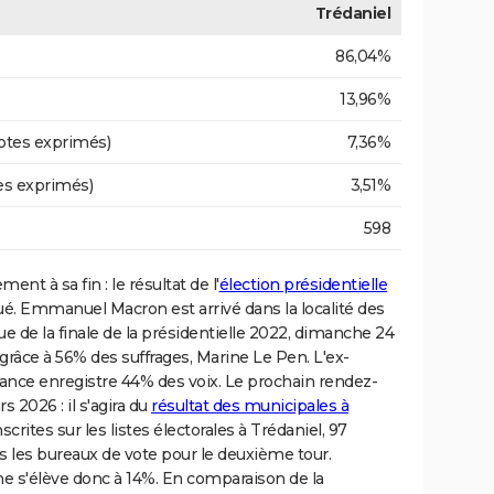
Trédaniel
86,04%
13,96%
otes exprimés)
7,36%
es exprimés)
3,51%
598
ent à sa fin : le résultat de l'
élection présidentielle
é. Emmanuel Macron est arrivé dans la localité des
sue de la finale de la présidentielle 2022, dimanche 24
e, grâce à 56% des suffrages, Marine Le Pen. L'ex-
rance enregistre 44% des voix. Le prochain rendez-
s 2026 : il s'agira du
résultat des municipales à
crites sur les listes électorales à Trédaniel, 97
s les bureaux de vote pour le deuxième tour.
ne s'élève donc à 14%. En comparaison de la