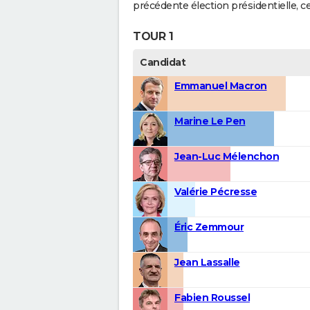
précédente élection présidentielle, c
TOUR 1
Candidat
Emmanuel Macron
Marine Le Pen
Jean-Luc Mélenchon
Valérie Pécresse
Éric Zemmour
Jean Lassalle
Fabien Roussel