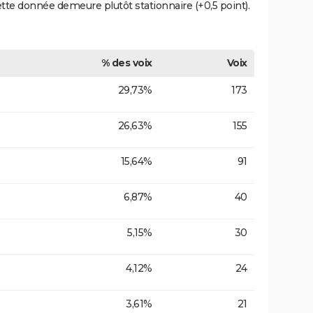
ette donnée demeure plutôt stationnaire (+0,5 point).
% des voix
Voix
29,73%
173
26,63%
155
15,64%
91
6,87%
40
5,15%
30
4,12%
24
3,61%
21