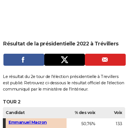
City break
Voyage de noces
Climat
Destinations
Voyage nature
Forum
+
PHOTO
GUIDES D'ACHAT
BONS PLANS
CARTE DE VOEUX
Résultat de la présidentielle 2022 à Trévillers
Carte Bonne année
Carte Pâques
Carte de Noël
Carte Saint-Valentin
Carte d'anniversaire
DICTIONNAIRE
Biographies
Expressions
Dictionnaire
Citations
Proverbes
PROGRAMME TV
COPAINS D'AVANT
Le résultat du 2e tour de l'élection présidentielle à Trevillers
est publié. Retrouvez ci-dessous le résultat officiel de l'élection
Se connecter
Collèges
Universités
Service militaire
S'inscrire
Lycées
Primaires
Entreprises
Avis de recherche
AVIS DE DÉCÈS
communiqué par le ministère de l'Intérieur.
FORUM
TOUR 2
Lifestyle
Sport
Television
Cinema
Bricolage
Culture
Auto
Voyage
Candidat
% des voix
Voix
Emmanuel Macron
50,76%
133