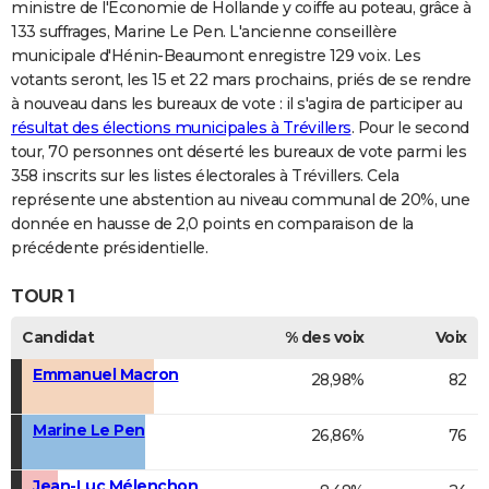
ministre de l'Economie de Hollande y coiffe au poteau, grâce à
133 suffrages, Marine Le Pen. L'ancienne conseillère
municipale d'Hénin-Beaumont enregistre 129 voix. Les
votants seront, les 15 et 22 mars prochains, priés de se rendre
à nouveau dans les bureaux de vote : il s'agira de participer au
résultat des élections municipales à Trévillers
. Pour le second
tour, 70 personnes ont déserté les bureaux de vote parmi les
358 inscrits sur les listes électorales à Trévillers. Cela
représente une abstention au niveau communal de 20%, une
donnée en hausse de 2,0 points en comparaison de la
précédente présidentielle.
TOUR 1
Candidat
% des voix
Voix
Emmanuel Macron
28,98%
82
Marine Le Pen
26,86%
76
Jean-Luc Mélenchon