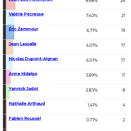
8,48%
24
Valérie Pécresse
7,42%
21
Éric Zemmour
6,71%
19
Jean Lassalle
6,01%
17
Nicolas Dupont-Aignan
6,01%
17
Anne Hidalgo
3,89%
11
Yannick Jadot
2,83%
8
Nathalie Arthaud
1,41%
4
Fabien Roussel
0,71%
2