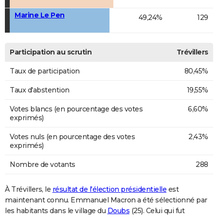
Marine Le Pen
49,24%
129
Participation au scrutin
Trévillers
Taux de participation
80,45%
Taux d'abstention
19,55%
Votes blancs (en pourcentage des votes
6,60%
exprimés)
Votes nuls (en pourcentage des votes
2,43%
exprimés)
Nombre de votants
288
À Trévillers, le
résultat de l'élection présidentielle
est
maintenant connu. Emmanuel Macron a été sélectionné par
les habitants dans le village du
Doubs
(25). Celui qui fut