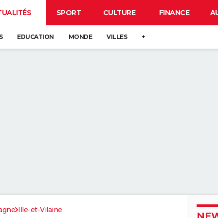
TUALITÉS
SPORT
CULTURE
FINANCE
A
S
EDUCATION
MONDE
VILLES
+
agne
Ille-et-Vilaine
NEW