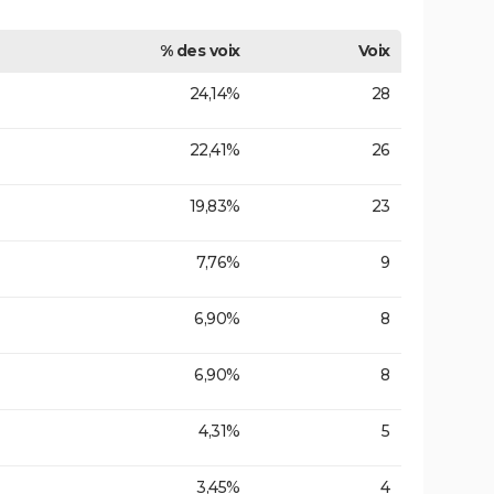
% des voix
Voix
24,14%
28
22,41%
26
19,83%
23
7,76%
9
6,90%
8
6,90%
8
4,31%
5
3,45%
4