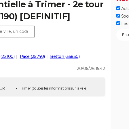
tielle à Trimer - 2e tour
Actu
5190) [DEFINITIF]
Spo
Les 
(22100)
Pacé (35740)
Betton (35830)
20/06/26 15:42
OUR
Trimer
(toutes les informations sur la ville)