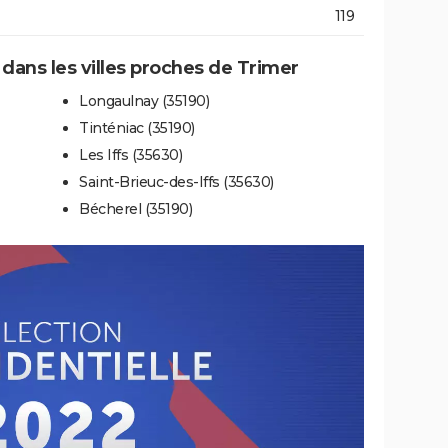
119
 dans les villes proches de Trimer
Longaulnay (35190)
Tinténiac (35190)
Les Iffs (35630)
Saint-Brieuc-des-Iffs (35630)
Bécherel (35190)