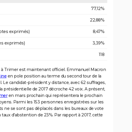
77,12%
22,88%
otes exprimés)
8,47%
es exprimés)
3,39%
118
à Trimer est maintenant officiel. Emmanuel Macron
aine
en pole position au terme du second tour de la
. Le candidat-président y distance, avec 62 suffrages,
 la présidentielle de 2017 décroche 42 voix. A présent,
imer
en mars prochain qui représentera le prochain
toyens. Parmi les 153 personnes enregistrées sur les
ants ne se sont pas déplacés dans les bureaux de vote
 taux d'abstention de 23%. Par rapport à 2017, cette