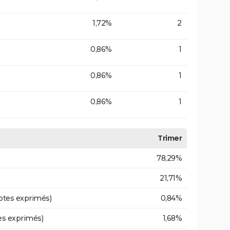
1,72%
2
0,86%
1
0,86%
1
0,86%
1
Trimer
78,29%
21,71%
otes exprimés)
0,84%
es exprimés)
1,68%