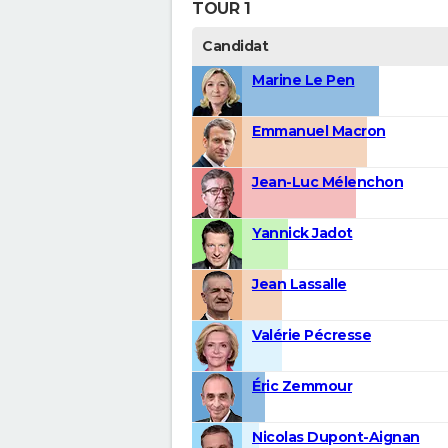
TOUR 1
Candidat
Marine Le Pen
Emmanuel Macron
Jean-Luc Mélenchon
Yannick Jadot
Jean Lassalle
Valérie Pécresse
Éric Zemmour
Nicolas Dupont-Aignan