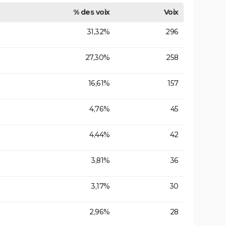
% des voix
Voix
31,32%
296
27,30%
258
16,61%
157
4,76%
45
4,44%
42
3,81%
36
3,17%
30
2,96%
28