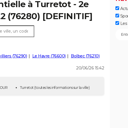
tielle à Turretot - 2e
Actu
22 (76280) [DEFINITIF]
Spo
Les 
illiers (76290)
Le Havre (76600)
Bolbec (76210)
20/06/26 15:42
 TOUR
Turretot
(toutes les informations sur la ville)