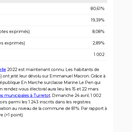
80,61%
19,39%
otes exprimés)
8,08%
es exprimés)
2,89%
1 002
elle
2022 est maintenant connu. Les habitants de
) ont jeté leur dévolu sur Emmanuel Macron. Grâce à
 République En Marche surclasse Marine Le Pen qui
 rendez-vous électoral aura lieu les 15 et 22 mars
ons municipales à Turretot
. Dimanche 24 avril, 1 002
irs parmi les 1 243 inscrits dans les registres
cipation au niveau de la commune de 81%. Par rapport à
e (+1 point).