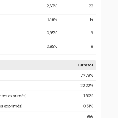
2,33%
22
1,48%
14
0,95%
9
0,85%
8
Turretot
77,78%
22,22%
otes exprimés)
1,86%
es exprimés)
0,31%
966