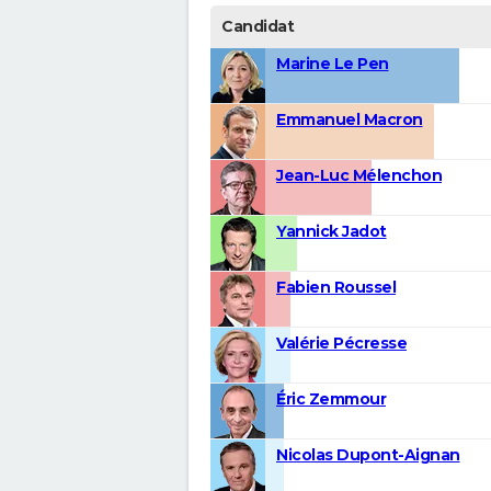
Candidat
Marine Le Pen
Emmanuel Macron
Jean-Luc Mélenchon
Yannick Jadot
Fabien Roussel
Valérie Pécresse
Éric Zemmour
Nicolas Dupont-Aignan