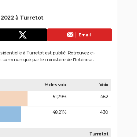
e 2022 à Turretot
Email
ésidentielle à Turretot est publié. Retrouvez ci-
ion communiqué par le ministère de l'Intérieur.
% des voix
Voix
51,79%
462
48,21%
430
Turretot