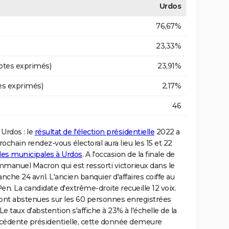
Urdos
76,67%
23,33%
otes exprimés)
23,91%
es exprimés)
2,17%
46
 Urdos : le
résultat de l'élection présidentielle
2022 a
chain rendez-vous électoral aura lieu les 15 et 22
 des municipales à Urdos
. A l'occasion de la finale de
Emmanuel Macron qui est ressorti victorieux dans le
che 24 avril. L'ancien banquier d'affaires coiffe au
en. La candidate d'extrême-droite recueille 12 voix.
sont abstenues sur les 60 personnes enregistrées
Le taux d'abstention s'affiche à 23% à l'échelle de la
édente présidentielle, cette donnée demeure