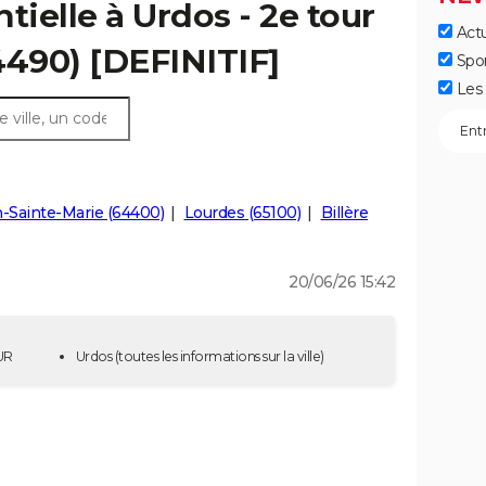
tielle à Urdos - 2e tour
Actu
4490) [DEFINITIF]
Spo
Les 
-Sainte-Marie (64400)
Lourdes (65100)
Billère
20/06/26 15:42
OUR
Urdos
(toutes les informations sur la ville)