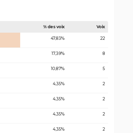
% des voix
Voix
47,83%
22
17,39%
8
10,87%
5
4,35%
2
4,35%
2
4,35%
2
4,35%
2