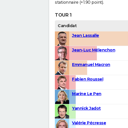
stationnaire (+1.90 point).
TOUR 1
Candidat
Jean Lassalle
Jean-Luc Mélenchon
Emmanuel Macron
Fabien Roussel
Marine Le Pen
Yannick Jadot
Valérie Pécresse