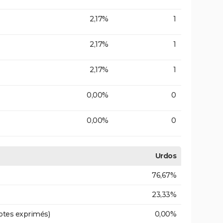
2,17%
1
2,17%
1
2,17%
1
0,00%
0
0,00%
0
Urdos
76,67%
23,33%
otes exprimés)
0,00%