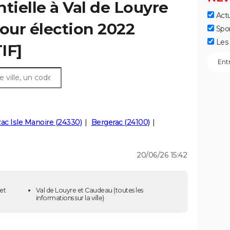
tielle à Val de Louyre
Actu
tour élection 2022
Spo
Les 
IF]
ac Isle Manoire (24330)
Bergerac (24100)
20/06/26 15:42
et
Val de Louyre et Caudeau
(toutes les
informations sur la ville)