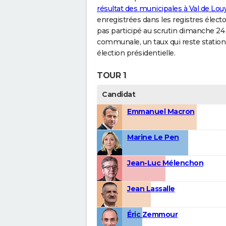
résultat des municipales à Val de Lou
enregistrées dans les registres élect
pas participé au scrutin dimanche 24 a
communale, un taux qui reste station
élection présidentielle.
TOUR 1
Candidat
Emmanuel Macron
Marine Le Pen
Jean-Luc Mélenchon
Jean Lassalle
Éric Zemmour