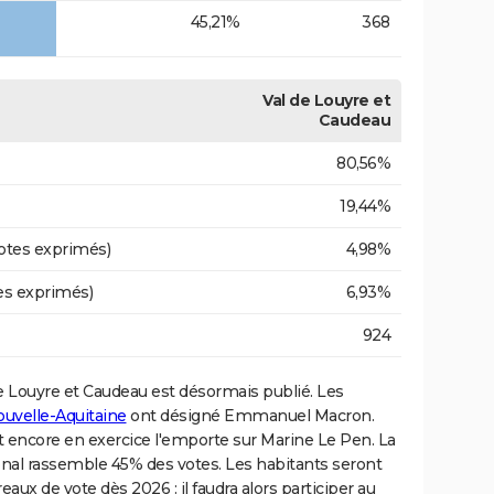
45,21%
368
Val de Louyre et
Caudeau
80,56%
19,44%
otes exprimés)
4,98%
es exprimés)
6,93%
924
e Louyre et Caudeau est désormais publié. Les
uvelle-Aquitaine
ont désigné Emmanuel Macron.
tat encore en exercice l'emporte sur Marine Le Pen. La
al rassemble 45% des votes. Les habitants seront
aux de vote dès 2026 : il faudra alors participer au