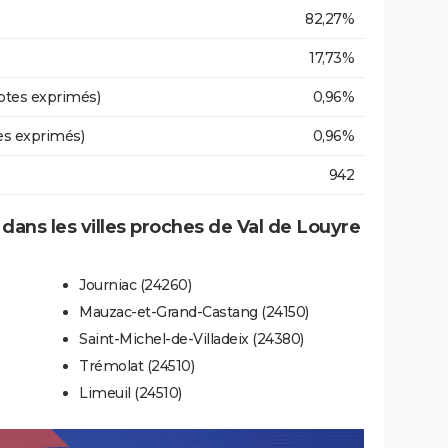
82,27%
17,73%
otes exprimés)
0,96%
es exprimés)
0,96%
942
 dans les villes proches de Val de Louyre
Journiac (24260)
Mauzac-et-Grand-Castang (24150)
Saint-Michel-de-Villadeix (24380)
Trémolat (24510)
Limeuil (24510)