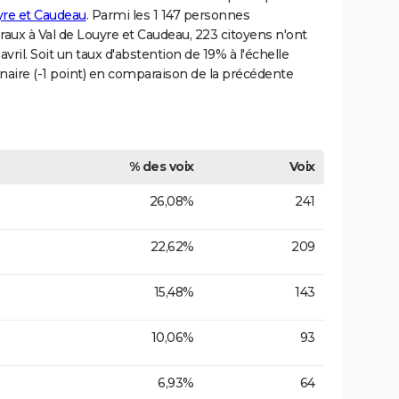
yre et Caudeau
. Parmi les 1 147 personnes
oraux à Val de Louyre et Caudeau, 223 citoyens n'ont
vril. Soit un taux d'abstention de 19% à l'échelle
naire (-1 point) en comparaison de la précédente
% des voix
Voix
26,08%
241
22,62%
209
15,48%
143
10,06%
93
6,93%
64