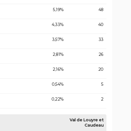
5,19%
48
4,33%
40
3,57%
33
2,81%
26
2,16%
20
0,54%
5
0,22%
2
Val de Louyre et
Caudeau