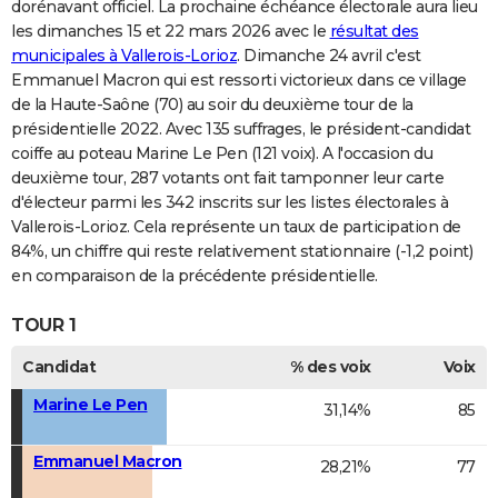
dorénavant officiel. La prochaine échéance électorale aura lieu
les dimanches 15 et 22 mars 2026 avec le
résultat des
municipales à Vallerois-Lorioz
. Dimanche 24 avril c'est
Emmanuel Macron qui est ressorti victorieux dans ce village
de la Haute-Saône (70) au soir du deuxième tour de la
présidentielle 2022. Avec 135 suffrages, le président-candidat
coiffe au poteau Marine Le Pen (121 voix). A l'occasion du
deuxième tour, 287 votants ont fait tamponner leur carte
d'électeur parmi les 342 inscrits sur les listes électorales à
Vallerois-Lorioz. Cela représente un taux de participation de
84%, un chiffre qui reste relativement stationnaire (-1,2 point)
en comparaison de la précédente présidentielle.
TOUR 1
Candidat
% des voix
Voix
Marine Le Pen
31,14%
85
Emmanuel Macron
28,21%
77