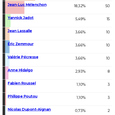
Jean-Luc Mélenchon
18,32%
50
Yannick Jadot
5,49%
15
Jean Lassalle
3,66%
10
Éric Zemmour
3,66%
10
Valérie Pécresse
3,66%
10
Anne Hidalgo
2,93%
8
Fabien Roussel
1,10%
3
Philippe Poutou
1,10%
3
Nicolas Dupont-Aignan
0,73%
2