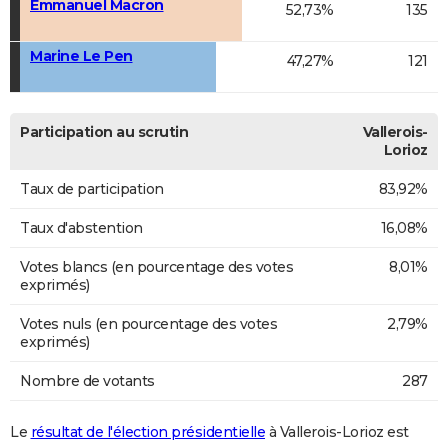
Emmanuel Macron
52,73%
135
Marine Le Pen
47,27%
121
Participation au scrutin
Vallerois-
Lorioz
Taux de participation
83,92%
Taux d'abstention
16,08%
Votes blancs (en pourcentage des votes
8,01%
exprimés)
Votes nuls (en pourcentage des votes
2,79%
exprimés)
Nombre de votants
287
Le
résultat de l'élection présidentielle
à Vallerois-Lorioz est