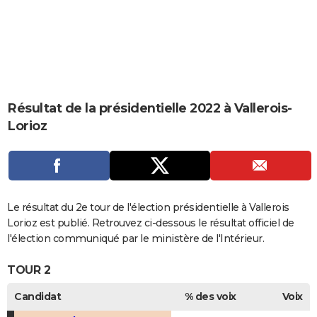
City break
Voyage de noces
Climat
Destinations
Voyage nature
Forum
+
PHOTO
GUIDES D'ACHAT
BONS PLANS
CARTE DE VOEUX
Résultat de la présidentielle 2022 à Vallerois-
Lorioz
Carte Bonne année
Carte Pâques
Carte de Noël
Carte Saint-Valentin
Carte d'anniversaire
DICTIONNAIRE
Biographies
Expressions
Dictionnaire
Citations
Proverbes
PROGRAMME TV
COPAINS D'AVANT
Le résultat du 2e tour de l'élection présidentielle à Vallerois
Se connecter
Collèges
Universités
Service militaire
S'inscrire
Lycées
Primaires
Entreprises
Avis de recherche
AVIS DE DÉCÈS
Lorioz est publié. Retrouvez ci-dessous le résultat officiel de
l'élection communiqué par le ministère de l'Intérieur.
FORUM
TOUR 2
Lifestyle
Sport
Television
Cinema
Bricolage
Culture
Auto
Voyage
Candidat
% des voix
Voix