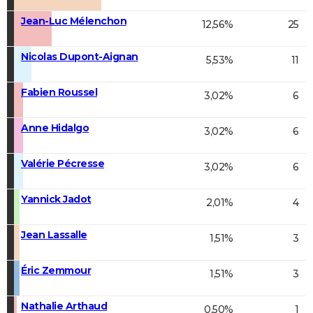
Jean-Luc Mélenchon
12,56%
25
Nicolas Dupont-Aignan
5,53%
11
Fabien Roussel
3,02%
6
Anne Hidalgo
3,02%
6
Valérie Pécresse
3,02%
6
Yannick Jadot
2,01%
4
Jean Lassalle
1,51%
3
Éric Zemmour
1,51%
3
Nathalie Arthaud
0,50%
1