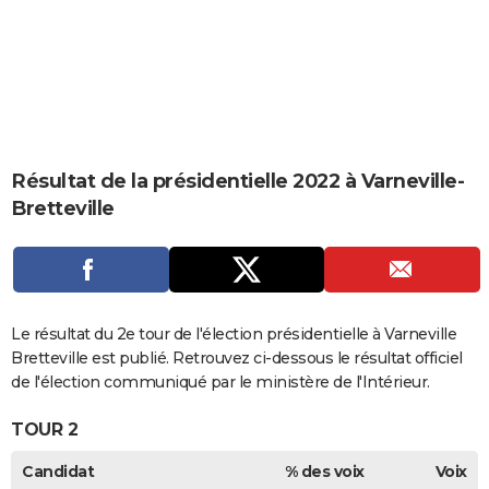
City break
Voyage de noces
Climat
Destinations
Voyage nature
Forum
+
PHOTO
GUIDES D'ACHAT
BONS PLANS
CARTE DE VOEUX
Résultat de la présidentielle 2022 à Varneville-
Carte Bonne année
Carte Pâques
Carte de Noël
Carte Saint-Valentin
Carte d'anniversaire
DICTIONNAIRE
Bretteville
Biographies
Expressions
Dictionnaire
Citations
Proverbes
PROGRAMME TV
COPAINS D'AVANT
Se connecter
Collèges
Universités
Service militaire
S'inscrire
Lycées
Primaires
Entreprises
Avis de recherche
Le résultat du 2e tour de l'élection présidentielle à Varneville
AVIS DE DÉCÈS
Bretteville est publié. Retrouvez ci-dessous le résultat officiel
FORUM
de l'élection communiqué par le ministère de l'Intérieur.
Lifestyle
Sport
Television
Cinema
Bricolage
Culture
Auto
Voyage
TOUR 2
Candidat
% des voix
Voix