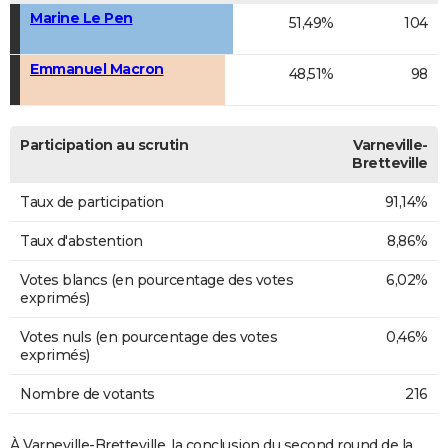
Marine Le Pen
51,49%
104
Emmanuel Macron
48,51%
98
Participation au scrutin
Varneville-
Bretteville
Taux de participation
91,14%
Taux d'abstention
8,86%
Votes blancs (en pourcentage des votes
6,02%
exprimés)
Votes nuls (en pourcentage des votes
0,46%
exprimés)
Nombre de votants
216
À Varneville-Bretteville, la conclusion du second round de la