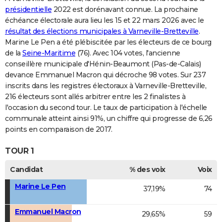
présidentielle
2022 est dorénavant connue. La prochaine
échéance électorale aura lieu les 15 et 22 mars 2026 avec le
résultat des élections municipales à Varneville-Bretteville
.
Marine Le Pen a été plébiscitée par les électeurs de ce bourg
de la
Seine-Maritime
(76). Avec 104 votes, l'ancienne
conseillère municipale d'Hénin-Beaumont (Pas-de-Calais)
devance Emmanuel Macron qui décroche 98 votes. Sur 237
inscrits dans les registres électoraux à Varneville-Bretteville,
216 électeurs sont allés arbitrer entre les 2 finalistes à
l'occasion du second tour. Le taux de participation à l'échelle
communale atteint ainsi 91%, un chiffre qui progresse de 6,26
points en comparaison de 2017.
TOUR 1
Candidat
% des voix
Voix
Marine Le Pen
37,19%
74
Emmanuel Macron
29,65%
59