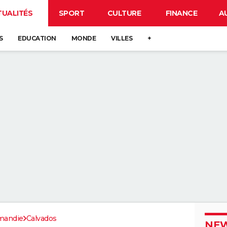
TUALITÉS
SPORT
CULTURE
FINANCE
A
S
EDUCATION
MONDE
VILLES
+
mandie
Calvados
NEW