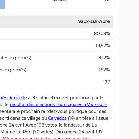
Vaux-sur-Aure
80,08%
19,92%
otes exprimés)
8,12%
es exprimés)
1,52%
197
résidentielle
a été officiellement proclamé par le
st le
résultat des élections municipales à Vaux-sur-
sentera le prochain rendez-vous politique pour ses
rti dans ce village du
Calvados
(14) en tête à l'issue
nche 24 avril. Avec 108 votes, le fondateur de La
arine Le Pen (70 votes). Dimanche 24 avril, 197
 246 personnes inscrites dans les registres