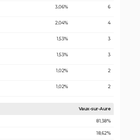
3,06%
6
2,04%
4
1,53%
3
1,53%
3
1,02%
2
1,02%
2
Vaux-sur-Aure
81,38%
18,62%