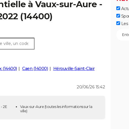
tielle à Vaux-sur-Aure -
Actu
 2022 (14400)
Spo
Les 
 (14400)
Caen (14000)
Hérouville-Saint-Clair
20/06/26 15:42
 - 2E
Vaux-sur-Aure
(toutes les informations sur la
ville)