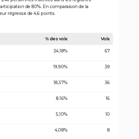
participation de 80%. En comparaison de la
eur régresse de 4,6 points.
% des voix
Voix
34,18%
67
19,90%
39
18,37%
36
8,16%
16
5,10%
10
4,08%
8