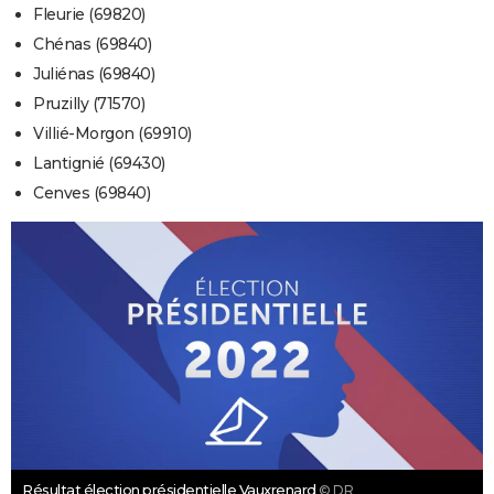
Fleurie (69820)
Chénas (69840)
Juliénas (69840)
Pruzilly (71570)
Villié-Morgon (69910)
Lantignié (69430)
Cenves (69840)
Résultat élection présidentielle Vauxrenard
© DR