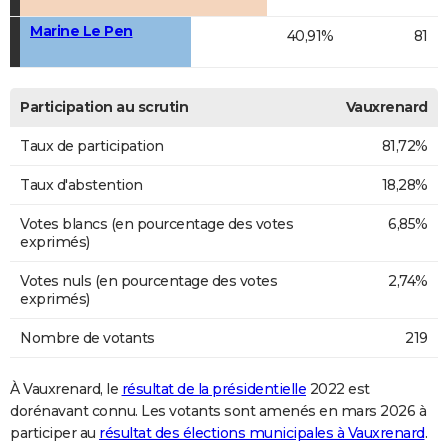
Marine Le Pen
40,91%
81
Participation au scrutin
Vauxrenard
Taux de participation
81,72%
Taux d'abstention
18,28%
Votes blancs (en pourcentage des votes
6,85%
exprimés)
Votes nuls (en pourcentage des votes
2,74%
exprimés)
Nombre de votants
219
À Vauxrenard, le
résultat de la présidentielle
2022 est
dorénavant connu. Les votants sont amenés en mars 2026 à
participer au
résultat des élections municipales à Vauxrenard
.