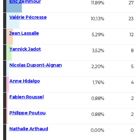
Éric Zemmour
11,89%
27
Valérie Pécresse
10,13%
23
Jean Lassalle
5,29%
12
Yannick Jadot
3,52%
8
Nicolas Dupont-Aignan
2,20%
5
Anne Hidalgo
1,76%
4
Fabien Roussel
0,88%
2
Philippe Poutou
0,88%
2
Nathalie Arthaud
0,00%
0