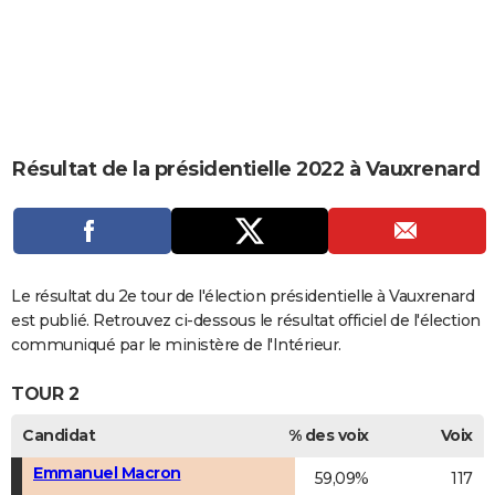
City break
Voyage de noces
Climat
Destinations
Voyage nature
Forum
+
PHOTO
GUIDES D'ACHAT
BONS PLANS
CARTE DE VOEUX
Résultat de la présidentielle 2022 à Vauxrenard
Carte Bonne année
Carte Pâques
Carte de Noël
Carte Saint-Valentin
Carte d'anniversaire
DICTIONNAIRE
Biographies
Expressions
Dictionnaire
Citations
Proverbes
PROGRAMME TV
COPAINS D'AVANT
Le résultat du 2e tour de l'élection présidentielle à Vauxrenard
est publié. Retrouvez ci-dessous le résultat officiel de l'élection
Se connecter
Collèges
Universités
Service militaire
S'inscrire
Lycées
Primaires
Entreprises
Avis de recherche
AVIS DE DÉCÈS
communiqué par le ministère de l'Intérieur.
FORUM
TOUR 2
Lifestyle
Sport
Television
Cinema
Bricolage
Culture
Auto
Voyage
Candidat
% des voix
Voix
Emmanuel Macron
59,09%
117