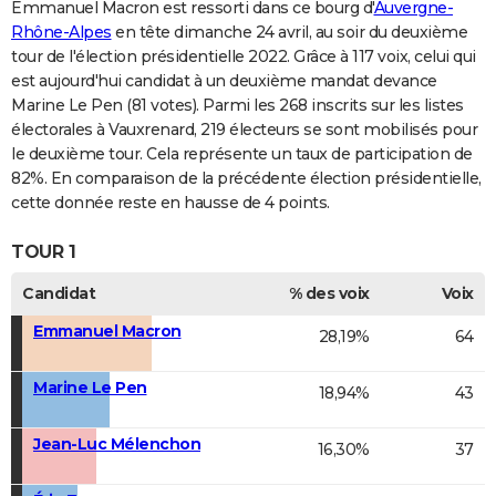
Emmanuel Macron est ressorti dans ce bourg d'
Auvergne-
Rhône-Alpes
en tête dimanche 24 avril, au soir du deuxième
tour de l'élection présidentielle 2022. Grâce à 117 voix, celui qui
est aujourd'hui candidat à un deuxième mandat devance
Marine Le Pen (81 votes). Parmi les 268 inscrits sur les listes
électorales à Vauxrenard, 219 électeurs se sont mobilisés pour
le deuxième tour. Cela représente un taux de participation de
82%. En comparaison de la précédente élection présidentielle,
cette donnée reste en hausse de 4 points.
TOUR 1
Candidat
% des voix
Voix
Emmanuel Macron
28,19%
64
Marine Le Pen
18,94%
43
Jean-Luc Mélenchon
16,30%
37