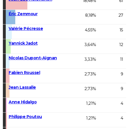
18,48%
61
Éric Zemmour
8,18%
27
Valérie Pécresse
4,55%
15
Yannick Jadot
3,64%
12
Nicolas Dupont-Aignan
3,33%
11
Fabien Roussel
2,73%
9
Jean Lassalle
2,73%
9
Anne Hidalgo
1,21%
4
Philippe Poutou
1,21%
4