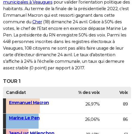
municipales à Veaugues
pour valider l'orientation politique des
habitants. Au terme de la finale de la présidentielle 2022, c'est
Emmanuel Macron qui est ressorti gagnant dans cette
commune du
Cher
(18) dimanche 24 avril. Grâce à 50% des
votes, le chef de l'Etat encore en exercice dépasse Marine Le
Pen. La présidente du RN enregistre 50% des voix. Parmi les
448 personnes inscrites dans les registres électoraux à
Veaugues, 108 citoyens ne sont pas allés faire usage de leur
carte d'électeur dimanche 24 avril. Le taux d'abstention
s'affiche à 24% à l'échelle communale, un taux qui demeure
assez stable (0 point) par rapport à 2017.
TOUR 1
Candidat
% des voix
Voix
Emmanuel Macron
26,97%
89
Marine Le Pen
26,06%
86
Jean-Luc Mélenchon