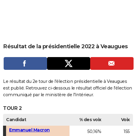
City break
Voyage de noces
Climat
Destinations
Voyage nature
Forum
+
PHOTO
GUIDES D'ACHAT
BONS PLANS
CARTE DE VOEUX
Résultat de la présidentielle 2022 à Veaugues
Carte Bonne année
Carte Pâques
Carte de Noël
Carte Saint-Valentin
Carte d'anniversaire
DICTIONNAIRE
Biographies
Expressions
Dictionnaire
Citations
Proverbes
PROGRAMME TV
COPAINS D'AVANT
Le résultat du 2e tour de l'élection présidentielle à Veaugues
est publié. Retrouvez ci-dessous le résultat officiel de l'élection
Se connecter
Collèges
Universités
Service militaire
S'inscrire
Lycées
Primaires
Entreprises
Avis de recherche
AVIS DE DÉCÈS
communiqué par le ministère de l'Intérieur.
FORUM
TOUR 2
Lifestyle
Sport
Television
Cinema
Bricolage
Culture
Auto
Voyage
Candidat
% des voix
Voix
Emmanuel Macron
50,16%
155