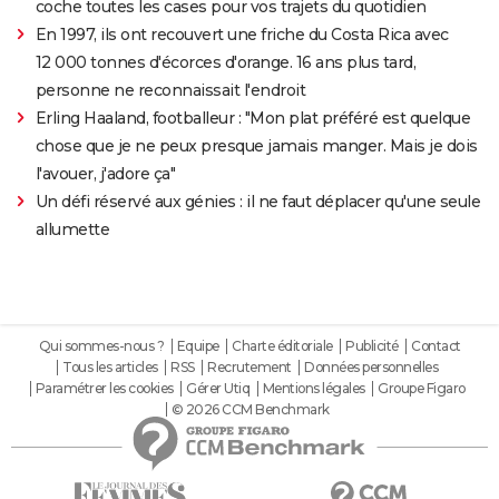
coche toutes les cases pour vos trajets du quotidien
En 1997, ils ont recouvert une friche du Costa Rica avec
12 000 tonnes d'écorces d'orange. 16 ans plus tard,
personne ne reconnaissait l'endroit
Erling Haaland, footballeur : "Mon plat préféré est quelque
chose que je ne peux presque jamais manger. Mais je dois
l'avouer, j'adore ça"
Un défi réservé aux génies : il ne faut déplacer qu'une seule
allumette
Qui sommes-nous ?
Equipe
Charte éditoriale
Publicité
Contact
Tous les articles
RSS
Recrutement
Données personnelles
Paramétrer les cookies
Gérer Utiq
Mentions légales
Groupe Figaro
© 2026 CCM Benchmark