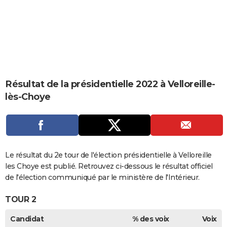
City break
Voyage de noces
Climat
Destinations
Voyage nature
Forum
+
PHOTO
GUIDES D'ACHAT
BONS PLANS
CARTE DE VOEUX
Résultat de la présidentielle 2022 à Velloreille-
Carte Bonne année
Carte Pâques
Carte de Noël
Carte Saint-Valentin
Carte d'anniversaire
DICTIONNAIRE
lès-Choye
Biographies
Expressions
Dictionnaire
Citations
Proverbes
PROGRAMME TV
COPAINS D'AVANT
Se connecter
Collèges
Universités
Service militaire
S'inscrire
Lycées
Primaires
Entreprises
Avis de recherche
Le résultat du 2e tour de l'élection présidentielle à Velloreille
AVIS DE DÉCÈS
les Choye est publié. Retrouvez ci-dessous le résultat officiel
FORUM
de l'élection communiqué par le ministère de l'Intérieur.
Lifestyle
Sport
Television
Cinema
Bricolage
Culture
Auto
Voyage
TOUR 2
Candidat
% des voix
Voix