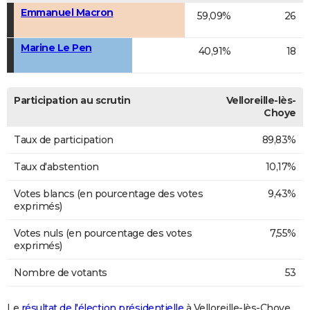
Emmanuel Macron
59,09%
26
Marine Le Pen
40,91%
18
Participation au scrutin
Velloreille-lès-
Choye
Taux de participation
89,83%
Taux d'abstention
10,17%
Votes blancs (en pourcentage des votes
9,43%
exprimés)
Votes nuls (en pourcentage des votes
7,55%
exprimés)
Nombre de votants
53
Le
résultat de l'élection présidentielle
à Velloreille-lès-Choye