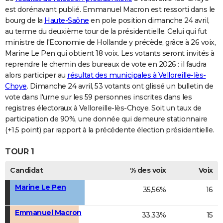
est dorénavant publié. Emmanuel Macron est ressorti dans le
bourg de la
Haute-Saône
en pole position dimanche 24 avril,
au terme du deuxième tour de la présidentielle. Celui qui fut
ministre de l'Economie de Hollande y précède, grâce à 26 voix,
Marine Le Pen qui obtient 18 voix. Les votants seront invités à
reprendre le chemin des bureaux de vote en 2026 : il faudra
alors participer au
résultat des municipales à Velloreille-lès-
Choye
. Dimanche 24 avril, 53 votants ont glissé un bulletin de
vote dans l'urne sur les 59 personnes inscrites dans les
registres électoraux à Velloreille-lès-Choye. Soit un taux de
participation de 90%, une donnée qui demeure stationnaire
(+1,5 point) par rapport à la précédente élection présidentielle.
TOUR 1
Candidat
% des voix
Voix
Marine Le Pen
35,56%
16
Emmanuel Macron
33,33%
15