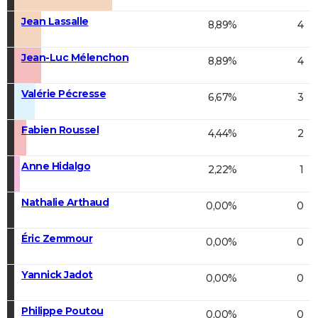
Jean Lassalle
8,89%
4
Jean-Luc Mélenchon
8,89%
4
Valérie Pécresse
6,67%
3
Fabien Roussel
4,44%
2
Anne Hidalgo
2,22%
1
Nathalie Arthaud
0,00%
0
Éric Zemmour
0,00%
0
Yannick Jadot
0,00%
0
Philippe Poutou
0,00%
0