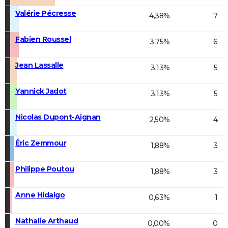
Valérie Pécresse
4,38%
7
Fabien Roussel
3,75%
6
Jean Lassalle
3,13%
5
Yannick Jadot
3,13%
5
Nicolas Dupont-Aignan
2,50%
4
Éric Zemmour
1,88%
3
Philippe Poutou
1,88%
3
Anne Hidalgo
0,63%
1
Nathalie Arthaud
0,00%
0