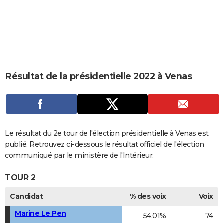
City break
Voyage de noces
Climat
Destinations
Voyage nature
Forum
+
PHOTO
GUIDES D'ACHAT
BONS PLANS
CARTE DE VOEUX
Résultat de la présidentielle 2022 à Venas
Carte Bonne année
Carte Pâques
Carte de Noël
Carte Saint-Valentin
Carte d'anniversaire
DICTIONNAIRE
Biographies
Expressions
Dictionnaire
Citations
Proverbes
PROGRAMME TV
COPAINS D'AVANT
Le résultat du 2e tour de l'élection présidentielle à Venas est
publié. Retrouvez ci-dessous le résultat officiel de l'élection
Se connecter
Collèges
Universités
Service militaire
S'inscrire
Lycées
Primaires
Entreprises
Avis de recherche
AVIS DE DÉCÈS
communiqué par le ministère de l'Intérieur.
FORUM
TOUR 2
Lifestyle
Sport
Television
Cinema
Bricolage
Culture
Auto
Voyage
Candidat
% des voix
Voix
Marine Le Pen
54,01%
74