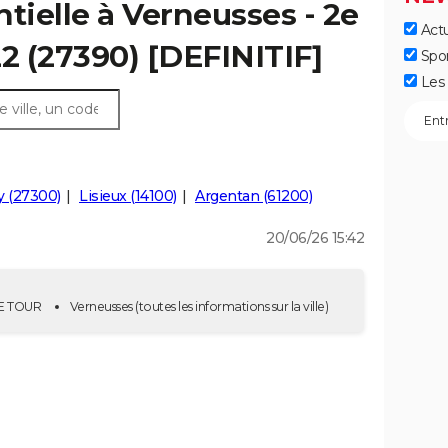
tielle à Verneusses - 2e
Actu
22 (27390) [DEFINITIF]
Spo
Les 
y (27300)
Lisieux (14100)
Argentan (61200)
20/06/26 15:42
 2E TOUR
Verneusses
(toutes les informations sur la ville)