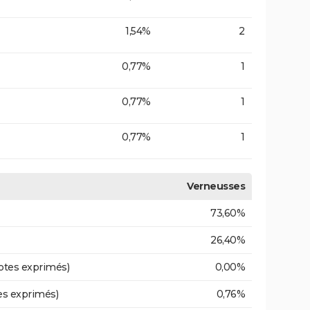
1,54%
2
0,77%
1
0,77%
1
0,77%
1
Verneusses
73,60%
26,40%
otes exprimés)
0,00%
es exprimés)
0,76%