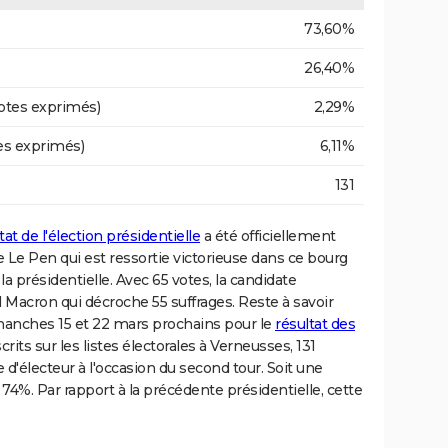
73,60%
26,40%
otes exprimés)
2,29%
es exprimés)
6,11%
131
tat de l'élection présidentielle
a été officiellement
e Le Pen qui est ressortie victorieuse dans ce bourg
 la présidentielle. Avec 65 votes, la candidate
acron qui décroche 55 suffrages. Reste à savoir
imanches 15 et 22 mars prochains pour le
résultat des
scrits sur les listes électorales à Verneusses, 131
 d'électeur à l'occasion du second tour. Soit une
4%. Par rapport à la précédente présidentielle, cette