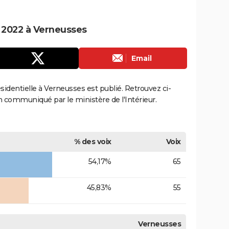
e 2022 à Verneusses
Email
ésidentielle à Verneusses est publié. Retrouvez ci-
ion communiqué par le ministère de l'Intérieur.
% des voix
Voix
54,17%
65
45,83%
55
Verneusses