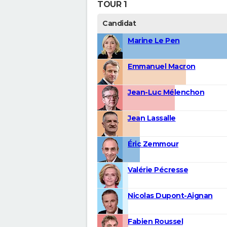
TOUR 1
Candidat
Marine Le Pen
Emmanuel Macron
Jean-Luc Mélenchon
Jean Lassalle
Éric Zemmour
Valérie Pécresse
Nicolas Dupont-Aignan
Fabien Roussel