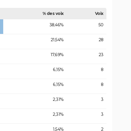
% des voix
Voix
38,46%
50
21,54%
28
17,69%
23
6,15%
8
6,15%
8
2,31%
3
2,31%
3
1,54%
2