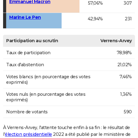
Emmanuel Macron
57,06%
307
Marine Le Pen
42,94%
231
Participation au scrutin
Verrens-Arvey
Taux de participation
78,98%
Taux d'abstention
21,02%
Votes blancs (en pourcentage des votes
7,46%
exprimés)
Votes nuls (en pourcentage des votes
1,36%
exprimés)
Nombre de votants
590
À Verrens-Arvey, l'attente touche enfin à sa fin : le résultat de
l'
élection présidentielle
2022 a été publié par le ministère de