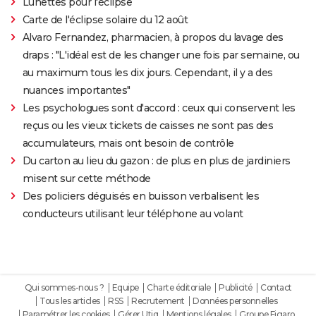
Lunettes pour l'éclipse
Carte de l'éclipse solaire du 12 août
Alvaro Fernandez, pharmacien, à propos du lavage des
draps : "L'idéal est de les changer une fois par semaine, ou
au maximum tous les dix jours. Cependant, il y a des
nuances importantes"
Les psychologues sont d'accord : ceux qui conservent les
reçus ou les vieux tickets de caisses ne sont pas des
accumulateurs, mais ont besoin de contrôle
Du carton au lieu du gazon : de plus en plus de jardiniers
misent sur cette méthode
Des policiers déguisés en buisson verbalisent les
conducteurs utilisant leur téléphone au volant
Qui sommes-nous ?
Equipe
Charte éditoriale
Publicité
Contact
Tous les articles
RSS
Recrutement
Données personnelles
Paramétrer les cookies
Gérer Utiq
Mentions légales
Groupe Figaro