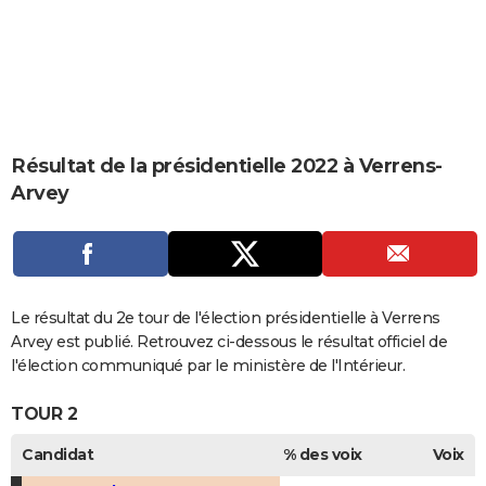
City break
Voyage de noces
Climat
Destinations
Voyage nature
Forum
+
PHOTO
GUIDES D'ACHAT
BONS PLANS
CARTE DE VOEUX
Résultat de la présidentielle 2022 à Verrens-
Arvey
Carte Bonne année
Carte Pâques
Carte de Noël
Carte Saint-Valentin
Carte d'anniversaire
DICTIONNAIRE
Biographies
Expressions
Dictionnaire
Citations
Proverbes
PROGRAMME TV
COPAINS D'AVANT
Le résultat du 2e tour de l'élection présidentielle à Verrens
Se connecter
Collèges
Universités
Service militaire
S'inscrire
Lycées
Primaires
Entreprises
Avis de recherche
AVIS DE DÉCÈS
Arvey est publié. Retrouvez ci-dessous le résultat officiel de
l'élection communiqué par le ministère de l'Intérieur.
FORUM
TOUR 2
Lifestyle
Sport
Television
Cinema
Bricolage
Culture
Auto
Voyage
Candidat
% des voix
Voix