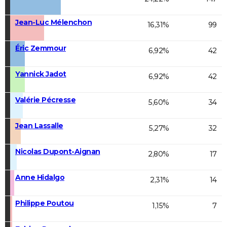
Jean-Luc Mélenchon
16,31%
99
Éric Zemmour
6,92%
42
Yannick Jadot
6,92%
42
Valérie Pécresse
5,60%
34
Jean Lassalle
5,27%
32
Nicolas Dupont-Aignan
2,80%
17
Anne Hidalgo
2,31%
14
Philippe Poutou
1,15%
7