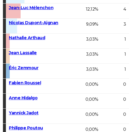
Jean-Luc Mélenchon
12,12%
4
Nicolas Dupont-Aignan
9,09%
3
Nathalie Arthaud
3,03%
1
Jean Lassalle
3,03%
1
Éric Zemmour
3,03%
1
Fabien Roussel
0,00%
0
Anne Hidalgo
0,00%
0
Yannick Jadot
0,00%
0
Philippe Poutou
0,00%
0