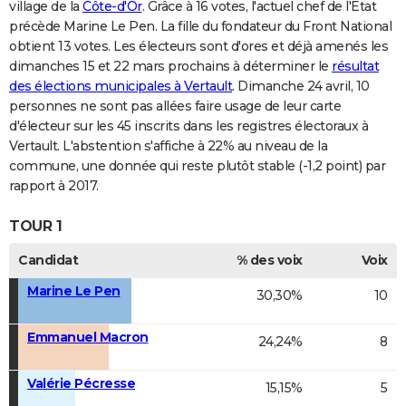
village de la
Côte-d'Or
. Grâce à 16 votes, l'actuel chef de l'Etat
précède Marine Le Pen. La fille du fondateur du Front National
obtient 13 votes. Les électeurs sont d'ores et déjà amenés les
dimanches 15 et 22 mars prochains à déterminer le
résultat
des élections municipales à Vertault
. Dimanche 24 avril, 10
personnes ne sont pas allées faire usage de leur carte
d'électeur sur les 45 inscrits dans les registres électoraux à
Vertault. L'abstention s'affiche à 22% au niveau de la
commune, une donnée qui reste plutôt stable (-1,2 point) par
rapport à 2017.
TOUR 1
Candidat
% des voix
Voix
Marine Le Pen
30,30%
10
Emmanuel Macron
24,24%
8
Valérie Pécresse
15,15%
5