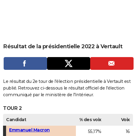
City break
Voyage de noces
Climat
Destinations
Voyage nature
Forum
+
PHOTO
GUIDES D'ACHAT
BONS PLANS
CARTE DE VOEUX
Résultat de la présidentielle 2022 à Vertault
Carte Bonne année
Carte Pâques
Carte de Noël
Carte Saint-Valentin
Carte d'anniversaire
DICTIONNAIRE
Biographies
Expressions
Dictionnaire
Citations
Proverbes
PROGRAMME TV
COPAINS D'AVANT
Le résultat du 2e tour de l'élection présidentielle à Vertault est
publié. Retrouvez ci-dessous le résultat officiel de l'élection
Se connecter
Collèges
Universités
Service militaire
S'inscrire
Lycées
Primaires
Entreprises
Avis de recherche
AVIS DE DÉCÈS
communiqué par le ministère de l'Intérieur.
FORUM
TOUR 2
Lifestyle
Sport
Television
Cinema
Bricolage
Culture
Auto
Voyage
Candidat
% des voix
Voix
Emmanuel Macron
55,17%
16