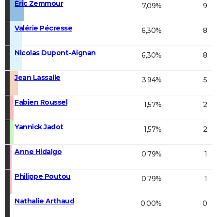
Éric Zemmour
7,09%
9
Valérie Pécresse
6,30%
8
Nicolas Dupont-Aignan
6,30%
8
Jean Lassalle
3,94%
5
Fabien Roussel
1,57%
2
Yannick Jadot
1,57%
2
Anne Hidalgo
0,79%
1
Philippe Poutou
0,79%
1
Nathalie Arthaud
0,00%
0