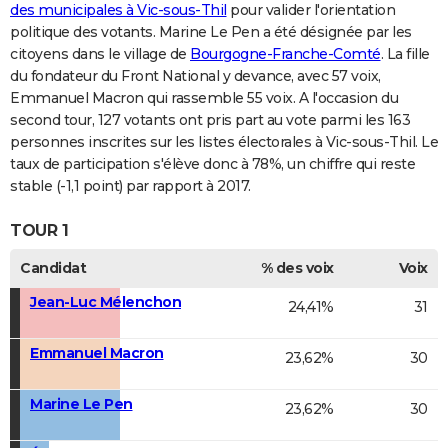
des municipales à Vic-sous-Thil
pour valider l'orientation
politique des votants. Marine Le Pen a été désignée par les
citoyens dans le village de
Bourgogne-Franche-Comté
. La fille
du fondateur du Front National y devance, avec 57 voix,
Emmanuel Macron qui rassemble 55 voix. A l'occasion du
second tour, 127 votants ont pris part au vote parmi les 163
personnes inscrites sur les listes électorales à Vic-sous-Thil. Le
taux de participation s'élève donc à 78%, un chiffre qui reste
stable (-1,1 point) par rapport à 2017.
TOUR 1
Candidat
% des voix
Voix
Jean-Luc Mélenchon
24,41%
31
Emmanuel Macron
23,62%
30
Marine Le Pen
23,62%
30