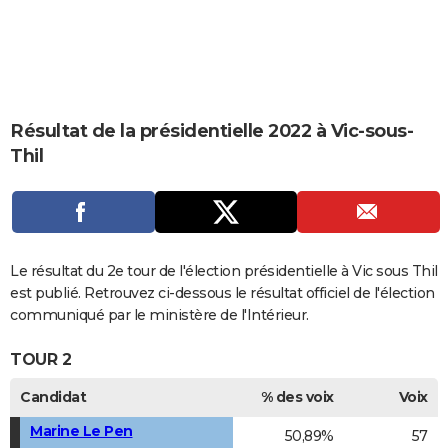
City break
Voyage de noces
Climat
Destinations
Voyage nature
Forum
+
PHOTO
GUIDES D'ACHAT
BONS PLANS
Résultat de la présidentielle 2022 à Vic-sous-
CARTE DE VOEUX
Thil
Carte Bonne année
Carte Pâques
Carte de Noël
Carte Saint-Valentin
Carte d'anniversaire
DICTIONNAIRE
Biographies
Expressions
Dictionnaire
Citations
Proverbes
PROGRAMME TV
COPAINS D'AVANT
Le résultat du 2e tour de l'élection présidentielle à Vic sous Thil
est publié. Retrouvez ci-dessous le résultat officiel de l'élection
Se connecter
Collèges
Universités
Service militaire
S'inscrire
Lycées
Primaires
Entreprises
Avis de recherche
AVIS DE DÉCÈS
communiqué par le ministère de l'Intérieur.
FORUM
TOUR 2
Lifestyle
Sport
Television
Cinema
Bricolage
Culture
Auto
Voyage
Candidat
% des voix
Voix
Marine Le Pen
50,89%
57