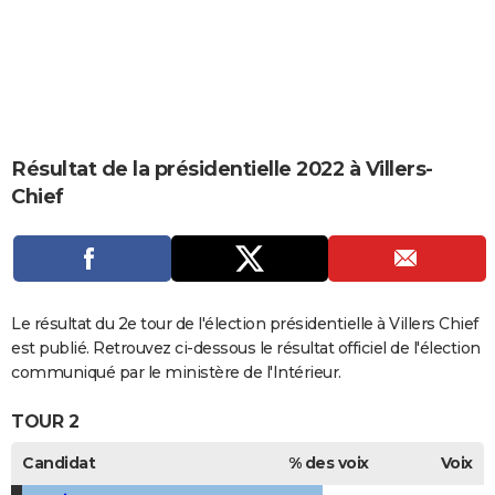
City break
Voyage de noces
Climat
Destinations
Voyage nature
Forum
+
PHOTO
GUIDES D'ACHAT
BONS PLANS
CARTE DE VOEUX
Résultat de la présidentielle 2022 à Villers-
Chief
Carte Bonne année
Carte Pâques
Carte de Noël
Carte Saint-Valentin
Carte d'anniversaire
DICTIONNAIRE
Biographies
Expressions
Dictionnaire
Citations
Proverbes
PROGRAMME TV
COPAINS D'AVANT
Le résultat du 2e tour de l'élection présidentielle à Villers Chief
Se connecter
Collèges
Universités
Service militaire
S'inscrire
Lycées
Primaires
Entreprises
Avis de recherche
AVIS DE DÉCÈS
est publié. Retrouvez ci-dessous le résultat officiel de l'élection
communiqué par le ministère de l'Intérieur.
FORUM
TOUR 2
Lifestyle
Sport
Television
Cinema
Bricolage
Culture
Auto
Voyage
Candidat
% des voix
Voix