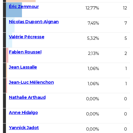
Éric Zemmour
12,77%
12
Nicolas Dupont-Aignan
7,45%
7
Valérie Pécresse
5,32%
5
Fabien Roussel
2,13%
2
Jean Lassalle
1,06%
1
Jean-Luc Mélenchon
1,06%
1
Nathalie Arthaud
0,00%
0
Anne Hidalgo
0,00%
0
Yannick Jadot
0,00%
0