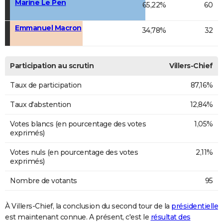
Marine Le Pen
65,22%
60
Emmanuel Macron
34,78%
32
Participation au scrutin
Villers-Chief
Taux de participation
87,16%
Taux d'abstention
12,84%
Votes blancs (en pourcentage des votes
1,05%
exprimés)
Votes nuls (en pourcentage des votes
2,11%
exprimés)
Nombre de votants
95
À Villers-Chief, la conclusion du second tour de la
présidentielle
est maintenant connue. A présent, c'est le
résultat des