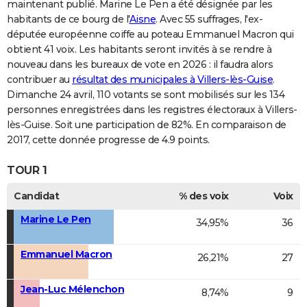
maintenant publié. Marine Le Pen a été désignée par les
habitants de ce bourg de l'
Aisne
. Avec 55 suffrages, l'ex-
députée européenne coiffe au poteau Emmanuel Macron qui
obtient 41 voix. Les habitants seront invités à se rendre à
nouveau dans les bureaux de vote en 2026 : il faudra alors
contribuer au
résultat des municipales à Villers-lès-Guise
.
Dimanche 24 avril, 110 votants se sont mobilisés sur les 134
personnes enregistrées dans les registres électoraux à Villers-
lès-Guise. Soit une participation de 82%. En comparaison de
2017, cette donnée progresse de 4.9 points.
TOUR 1
Candidat
% des voix
Voix
Marine Le Pen
34,95%
36
Emmanuel Macron
26,21%
27
Jean-Luc Mélenchon
8,74%
9