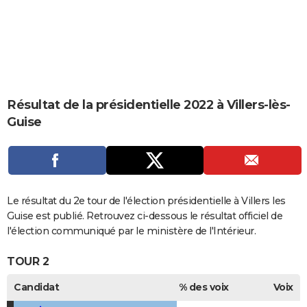
City break
Voyage de noces
Climat
Destinations
Voyage nature
Forum
+
PHOTO
GUIDES D'ACHAT
BONS PLANS
CARTE DE VOEUX
Résultat de la présidentielle 2022 à Villers-lès-
Guise
Carte Bonne année
Carte Pâques
Carte de Noël
Carte Saint-Valentin
Carte d'anniversaire
DICTIONNAIRE
Biographies
Expressions
Dictionnaire
Citations
Proverbes
PROGRAMME TV
COPAINS D'AVANT
Le résultat du 2e tour de l'élection présidentielle à Villers les
Se connecter
Collèges
Universités
Service militaire
S'inscrire
Lycées
Primaires
Entreprises
Avis de recherche
AVIS DE DÉCÈS
Guise est publié. Retrouvez ci-dessous le résultat officiel de
l'élection communiqué par le ministère de l'Intérieur.
FORUM
TOUR 2
Lifestyle
Sport
Television
Cinema
Bricolage
Culture
Auto
Voyage
Candidat
% des voix
Voix