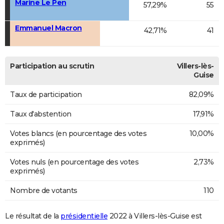
Marine Le Pen
57,29%
55
Emmanuel Macron
42,71%
41
Participation au scrutin
Villers-lès-
Guise
Taux de participation
82,09%
Taux d'abstention
17,91%
Votes blancs (en pourcentage des votes
10,00%
exprimés)
Votes nuls (en pourcentage des votes
2,73%
exprimés)
Nombre de votants
110
Le résultat de la
présidentielle
2022 à Villers-lès-Guise est