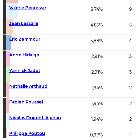
Valérie Pécresse
8,74%
9
Jean Lassalle
4,85%
5
Éric Zemmour
3,88%
4
Anne Hidalgo
2,91%
3
Yannick Jadot
2,91%
3
Nathalie Arthaud
1,94%
2
Fabien Roussel
1,94%
2
Nicolas Dupont-Aignan
1,94%
2
Philippe Poutou
0,97%
1