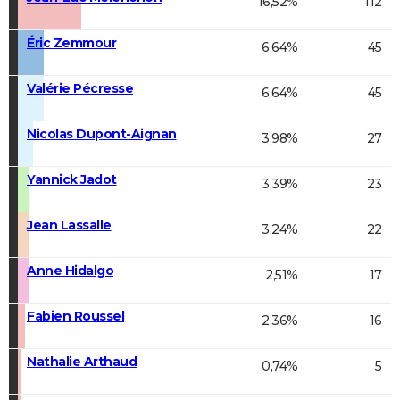
16,52%
112
Éric Zemmour
6,64%
45
Valérie Pécresse
6,64%
45
Nicolas Dupont-Aignan
3,98%
27
Yannick Jadot
3,39%
23
Jean Lassalle
3,24%
22
Anne Hidalgo
2,51%
17
Fabien Roussel
2,36%
16
Nathalie Arthaud
0,74%
5