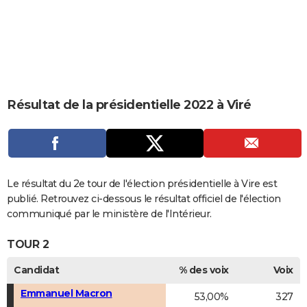
City break
Voyage de noces
Climat
Destinations
Voyage nature
Forum
+
PHOTO
GUIDES D'ACHAT
BONS PLANS
CARTE DE VOEUX
Résultat de la présidentielle 2022 à Viré
Carte Bonne année
Carte Pâques
Carte de Noël
Carte Saint-Valentin
Carte d'anniversaire
DICTIONNAIRE
Biographies
Expressions
Dictionnaire
Citations
Proverbes
PROGRAMME TV
COPAINS D'AVANT
Le résultat du 2e tour de l'élection présidentielle à Vire est
publié. Retrouvez ci-dessous le résultat officiel de l'élection
Se connecter
Collèges
Universités
Service militaire
S'inscrire
Lycées
Primaires
Entreprises
Avis de recherche
AVIS DE DÉCÈS
communiqué par le ministère de l'Intérieur.
FORUM
TOUR 2
Lifestyle
Sport
Television
Cinema
Bricolage
Culture
Auto
Voyage
Candidat
% des voix
Voix
Emmanuel Macron
53,00%
327