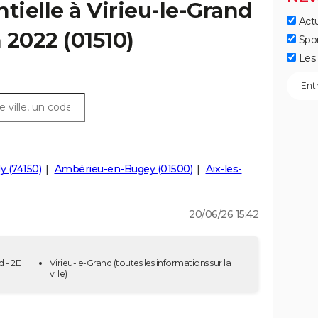
tielle à Virieu-le-Grand
Actu
n 2022 (01510)
Spo
Les 
y (74150)
Ambérieu-en-Bugey (01500)
Aix-les-
20/06/26 15:42
d - 2E
Virieu-le-Grand
(toutes les informations sur la
ville)