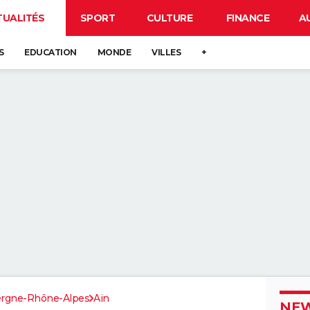
TUALITÉS
SPORT
CULTURE
FINANCE
A
S
EDUCATION
MONDE
VILLES
+
rgne-Rhône-Alpes
Ain
NEW