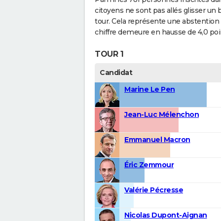
citoyens ne sont pas allés glisser un 
tour. Cela représente une abstention 
chiffre demeure en hausse de 4,0 poi
TOUR 1
Candidat
Marine Le Pen
Jean-Luc Mélenchon
Emmanuel Macron
Éric Zemmour
Valérie Pécresse
Nicolas Dupont-Aignan