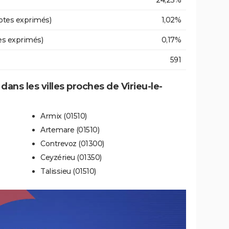
24,23%
otes exprimés)
1,02%
es exprimés)
0,17%
591
 dans les villes proches de Virieu-le-
Armix (01510)
Artemare (01510)
Contrevoz (01300)
Ceyzérieu (01350)
Talissieu (01510)