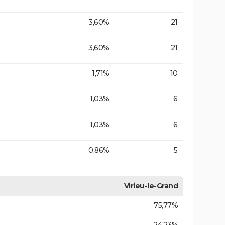
3,60%
21
3,60%
21
1,71%
10
1,03%
6
1,03%
6
0,86%
5
Virieu-le-Grand
75,77%