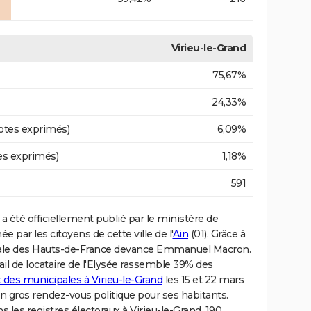
Virieu-le-Grand
75,67%
24,33%
otes exprimés)
6,09%
es exprimés)
1,18%
591
a été officiellement publié par le ministère de
e par les citoyens de cette ville de l'
Ain
(01). Grâce à
ionale des Hauts-de-France devance Emmanuel Macron.
ail de locataire de l'Elysée rassemble 39% des
t des municipales à Virieu-le-Grand
les 15 et 22 mars
n gros rendez-vous politique pour ses habitants.
 les registres électoraux à Virieu-le-Grand, 190