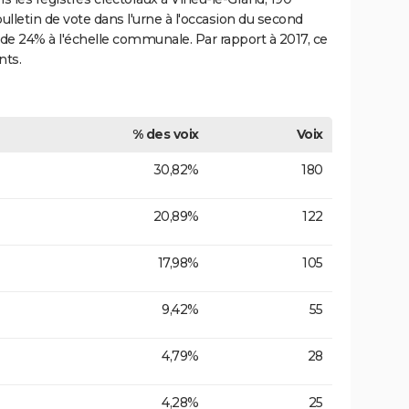
bulletin de vote dans l'urne à l'occasion du second
de 24% à l'échelle communale. Par rapport à 2017, ce
nts.
% des voix
Voix
30,82%
180
20,89%
122
17,98%
105
9,42%
55
4,79%
28
4,28%
25