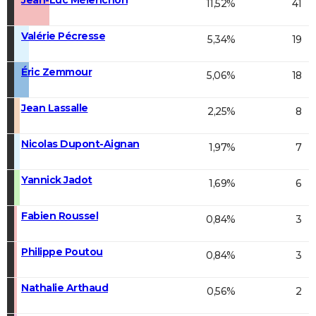
11,52%
41
Valérie Pécresse
5,34%
19
Éric Zemmour
5,06%
18
Jean Lassalle
2,25%
8
Nicolas Dupont-Aignan
1,97%
7
Yannick Jadot
1,69%
6
Fabien Roussel
0,84%
3
Philippe Poutou
0,84%
3
Nathalie Arthaud
0,56%
2