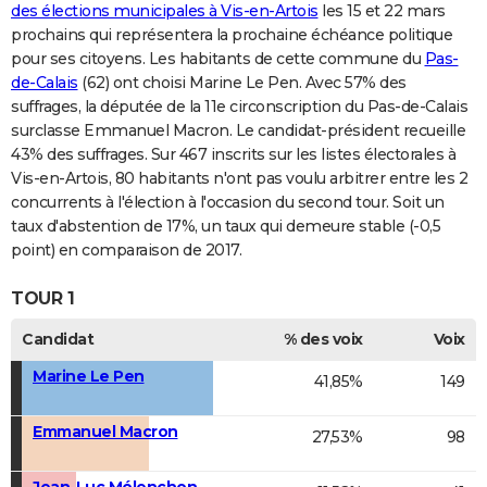
des élections municipales à Vis-en-Artois
les 15 et 22 mars
prochains qui représentera la prochaine échéance politique
pour ses citoyens. Les habitants de cette commune du
Pas-
de-Calais
(62) ont choisi Marine Le Pen. Avec 57% des
suffrages, la députée de la 11e circonscription du Pas-de-Calais
surclasse Emmanuel Macron. Le candidat-président recueille
43% des suffrages. Sur 467 inscrits sur les listes électorales à
Vis-en-Artois, 80 habitants n'ont pas voulu arbitrer entre les 2
concurrents à l'élection à l'occasion du second tour. Soit un
taux d'abstention de 17%, un taux qui demeure stable (-0,5
point) en comparaison de 2017.
TOUR 1
Candidat
% des voix
Voix
Marine Le Pen
41,85%
149
Emmanuel Macron
27,53%
98
Jean-Luc Mélenchon