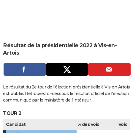
City break
Voyage de noces
Climat
Destinations
Voyage nature
Forum
+
PHOTO
GUIDES D'ACHAT
BONS PLANS
CARTE DE VOEUX
Résultat de la présidentielle 2022 à Vis-en-
Artois
Carte Bonne année
Carte Pâques
Carte de Noël
Carte Saint-Valentin
Carte d'anniversaire
DICTIONNAIRE
Biographies
Expressions
Dictionnaire
Citations
Proverbes
PROGRAMME TV
COPAINS D'AVANT
Le résultat du 2e tour de l'élection présidentielle à Vis en Artois
Se connecter
Collèges
Universités
Service militaire
S'inscrire
Lycées
Primaires
Entreprises
Avis de recherche
AVIS DE DÉCÈS
est publié. Retrouvez ci-dessous le résultat officiel de l'élection
communiqué par le ministère de l'Intérieur.
FORUM
TOUR 2
Lifestyle
Sport
Television
Cinema
Bricolage
Culture
Auto
Voyage
Candidat
% des voix
Voix