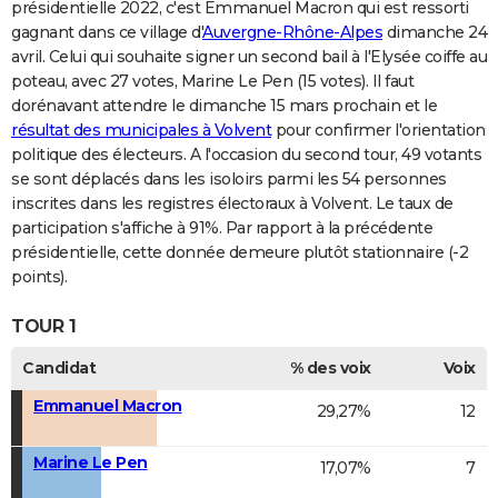
présidentielle 2022, c'est Emmanuel Macron qui est ressorti
gagnant dans ce village d'
Auvergne-Rhône-Alpes
dimanche 24
avril. Celui qui souhaite signer un second bail à l'Elysée coiffe au
poteau, avec 27 votes, Marine Le Pen (15 votes). Il faut
dorénavant attendre le dimanche 15 mars prochain et le
résultat des municipales à Volvent
pour confirmer l'orientation
politique des électeurs. A l'occasion du second tour, 49 votants
se sont déplacés dans les isoloirs parmi les 54 personnes
inscrites dans les registres électoraux à Volvent. Le taux de
participation s'affiche à 91%. Par rapport à la précédente
présidentielle, cette donnée demeure plutôt stationnaire (-2
points).
TOUR 1
Candidat
% des voix
Voix
Emmanuel Macron
29,27%
12
Marine Le Pen
17,07%
7