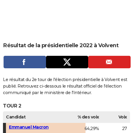
City break
Voyage de noces
Climat
Destinations
Voyage nature
Forum
+
PHOTO
GUIDES D'ACHAT
BONS PLANS
CARTE DE VOEUX
Résultat de la présidentielle 2022 à Volvent
Carte Bonne année
Carte Pâques
Carte de Noël
Carte Saint-Valentin
Carte d'anniversaire
DICTIONNAIRE
Biographies
Expressions
Dictionnaire
Citations
Proverbes
PROGRAMME TV
COPAINS D'AVANT
Le résultat du 2e tour de l'élection présidentielle à Volvent est
publié. Retrouvez ci-dessous le résultat officiel de l'élection
Se connecter
Collèges
Universités
Service militaire
S'inscrire
Lycées
Primaires
Entreprises
Avis de recherche
AVIS DE DÉCÈS
communiqué par le ministère de l'Intérieur.
FORUM
TOUR 2
Lifestyle
Sport
Television
Cinema
Bricolage
Culture
Auto
Voyage
Candidat
% des voix
Voix
Emmanuel Macron
64,29%
27