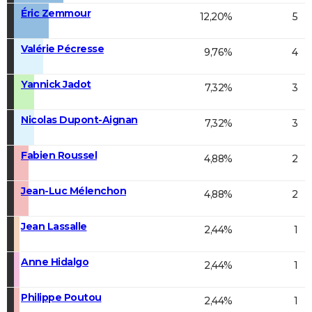
Éric Zemmour
12,20%
5
Valérie Pécresse
9,76%
4
Yannick Jadot
7,32%
3
Nicolas Dupont-Aignan
7,32%
3
Fabien Roussel
4,88%
2
Jean-Luc Mélenchon
4,88%
2
Jean Lassalle
2,44%
1
Anne Hidalgo
2,44%
1
Philippe Poutou
2,44%
1