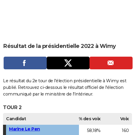
City break
Voyage de noces
Climat
Destinations
Voyage nature
Forum
+
PHOTO
GUIDES D'ACHAT
BONS PLANS
CARTE DE VOEUX
Résultat de la présidentielle 2022 à Wimy
Carte Bonne année
Carte Pâques
Carte de Noël
Carte Saint-Valentin
Carte d'anniversaire
DICTIONNAIRE
Biographies
Expressions
Dictionnaire
Citations
Proverbes
PROGRAMME TV
COPAINS D'AVANT
Le résultat du 2e tour de l'élection présidentielle à Wimy est
publié. Retrouvez ci-dessous le résultat officiel de l'élection
Se connecter
Collèges
Universités
Service militaire
S'inscrire
Lycées
Primaires
Entreprises
Avis de recherche
AVIS DE DÉCÈS
communiqué par le ministère de l'Intérieur.
FORUM
TOUR 2
Lifestyle
Sport
Television
Cinema
Bricolage
Culture
Auto
Voyage
Candidat
% des voix
Voix
Marine Le Pen
58,18%
160