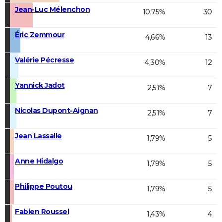
Jean-Luc Mélenchon
10,75%
30
Éric Zemmour
4,66%
13
Valérie Pécresse
4,30%
12
Yannick Jadot
2,51%
7
Nicolas Dupont-Aignan
2,51%
7
Jean Lassalle
1,79%
5
Anne Hidalgo
1,79%
5
Philippe Poutou
1,79%
5
Fabien Roussel
1,43%
4