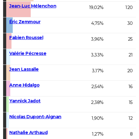
Jean-Luc Mélenchon
19,02%
120
Éric Zemmour
4,75%
30
Fabien Roussel
3,96%
25
Valérie Pécresse
3,33%
21
Jean Lassalle
3,17%
20
Anne Hidalgo
2,54%
16
Yannick Jadot
2,38%
15
Nicolas Dupont-Aignan
1,90%
12
Nathalie Arthaud
1,27%
8