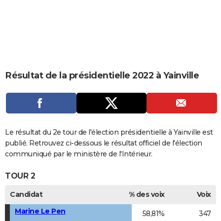
City break
Voyage de noces
Climat
Destinations
Voyage nature
Forum
+
PHOTO
GUIDES D'ACHAT
BONS PLANS
CARTE DE VOEUX
Résultat de la présidentielle 2022 à Yainville
Carte Bonne année
Carte Pâques
Carte de Noël
Carte Saint-Valentin
Carte d'anniversaire
DICTIONNAIRE
Biographies
Expressions
Dictionnaire
Citations
Proverbes
PROGRAMME TV
COPAINS D'AVANT
Le résultat du 2e tour de l'élection présidentielle à Yainville est
publié. Retrouvez ci-dessous le résultat officiel de l'élection
Se connecter
Collèges
Universités
Service militaire
S'inscrire
Lycées
Primaires
Entreprises
Avis de recherche
AVIS DE DÉCÈS
communiqué par le ministère de l'Intérieur.
FORUM
TOUR 2
Lifestyle
Sport
Television
Cinema
Bricolage
Culture
Auto
Voyage
Candidat
% des voix
Voix
Marine Le Pen
58,81%
347