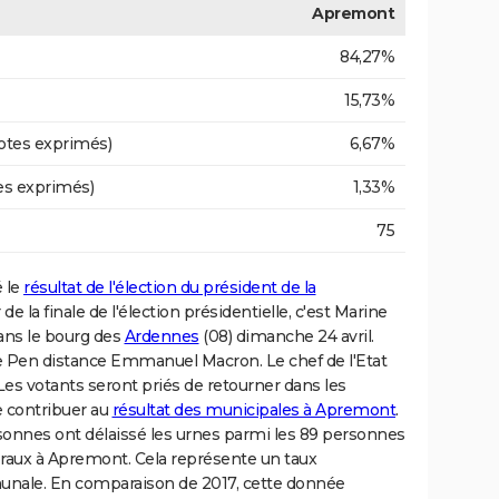
Apremont
84,27%
15,73%
otes exprimés)
6,67%
es exprimés)
1,33%
75
é le
résultat de l'élection du président de la
e la finale de l'élection présidentielle, c'est Marine
dans le bourg des
Ardennes
(08) dimanche 24 avril.
 Le Pen distance Emmanuel Macron. Le chef de l'Etat
Les votants seront priés de retourner dans les
de contribuer au
résultat des municipales à Apremont
.
rsonnes ont délaissé les urnes parmi les 89 personnes
toraux à Apremont. Cela représente un taux
munale. En comparaison de 2017, cette donnée