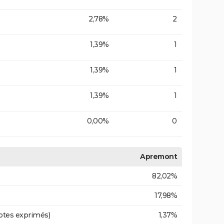
2,78%
2
1,39%
1
1,39%
1
1,39%
1
0,00%
0
Apremont
82,02%
17,98%
otes exprimés)
1,37%