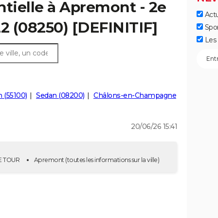
ntielle à Apremont - 2e
Actu
22 (08250) [DEFINITIF]
Spo
Les 
 (55100)
Sedan (08200)
Châlons-en-Champagne
20/06/26 15:41
2E TOUR
Apremont
(toutes les informations sur la ville)