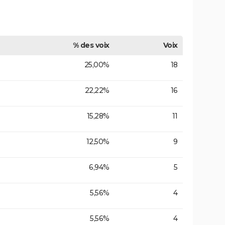
% des voix
Voix
25,00%
18
22,22%
16
15,28%
11
12,50%
9
6,94%
5
5,56%
4
5,56%
4