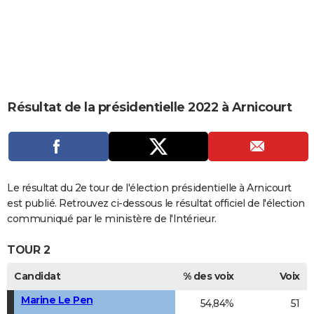
City break
Voyage de noces
Climat
Destinations
Voyage nature
Forum
+
PHOTO
GUIDES D'ACHAT
BONS PLANS
CARTE DE VOEUX
Résultat de la présidentielle 2022 à Arnicourt
Carte Bonne année
Carte Pâques
Carte de Noël
Carte Saint-Valentin
Carte d'anniversaire
DICTIONNAIRE
Biographies
Expressions
Dictionnaire
Citations
Proverbes
PROGRAMME TV
COPAINS D'AVANT
Le résultat du 2e tour de l'élection présidentielle à Arnicourt
est publié. Retrouvez ci-dessous le résultat officiel de l'élection
Se connecter
Collèges
Universités
Service militaire
S'inscrire
Lycées
Primaires
Entreprises
Avis de recherche
AVIS DE DÉCÈS
communiqué par le ministère de l'Intérieur.
FORUM
TOUR 2
Lifestyle
Sport
Television
Cinema
Bricolage
Culture
Auto
Voyage
Candidat
% des voix
Voix
Marine Le Pen
54,84%
51