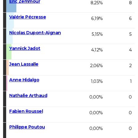
Éric Zemmour
8,25%
8
Valérie Pécresse
6,19%
6
Nicolas Dupont-Aignan
5,15%
5
Yannick Jadot
4,12%
4
Jean Lassalle
2,06%
2
Anne Hidalgo
1,03%
1
Nathalie Arthaud
0,00%
0
Fabien Roussel
0,00%
0
Philippe Poutou
0,00%
0