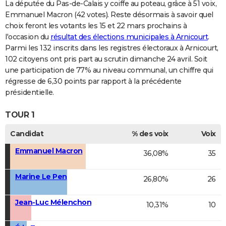
La députée du Pas-de-Calais y coiffe au poteau, grâce à 51 voix,
Emmanuel Macron (42 votes). Reste désormais à savoir quel
choix feront les votants les 15 et 22 mars prochains à
l'occasion du
résultat des élections municipales à Arnicourt
.
Parmi les 132 inscrits dans les registres électoraux à Arnicourt,
102 citoyens ont pris part au scrutin dimanche 24 avril. Soit
une participation de 77% au niveau communal, un chiffre qui
régresse de 6,30 points par rapport à la précédente
présidentielle.
TOUR 1
Candidat
% des voix
Voix
Emmanuel Macron
36,08%
35
Marine Le Pen
26,80%
26
Jean-Luc Mélenchon
10,31%
10