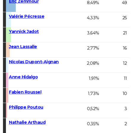
Éric Zemmour
8,49%
49
Valérie Pécresse
4,33%
25
Yannick Jadot
3,64%
21
Jean Lassalle
2,77%
16
Nicolas Dupont-Aignan
2,08%
12
Anne Hidalgo
1,91%
11
Fabien Roussel
1,73%
10
Philippe Poutou
0,52%
3
Nathalie Arthaud
0,35%
2