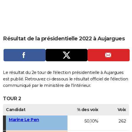
City break
Voyage de noces
Climat
Destinations
Voyage nature
Forum
+
PHOTO
GUIDES D'ACHAT
BONS PLANS
Résultat de la présidentielle 2022 à Aujargues
CARTE DE VOEUX
Carte Bonne année
Carte Pâques
Carte de Noël
Carte Saint-Valentin
Carte d'anniversaire
DICTIONNAIRE
Biographies
Expressions
Dictionnaire
Citations
Proverbes
PROGRAMME TV
Le résultat du 2e tour de l'élection présidentielle à Aujargues
COPAINS D'AVANT
est publié. Retrouvez ci-dessous le résultat officiel de l'élection
communiqué par le ministère de l'Intérieur.
Se connecter
Collèges
Universités
Service militaire
S'inscrire
Lycées
Primaires
Entreprises
Avis de recherche
AVIS DE DÉCÈS
TOUR 2
FORUM
Candidat
% des voix
Voix
Lifestyle
Sport
Television
Cinema
Bricolage
Culture
Auto
Voyage
Marine Le Pen
50,10%
262