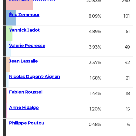
20,83%
260
Éric Zemmour
8,09%
101
Yannick Jadot
4,89%
61
Valérie Pécresse
3,93%
49
Jean Lassalle
3,37%
42
Nicolas Dupont-Aignan
1,68%
21
Fabien Roussel
1,44%
18
Anne Hidalgo
1,20%
15
Philippe Poutou
0,48%
6