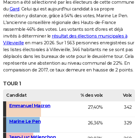
Macron a été sélectionné par les électeurs de cette commune
du
Gard
. Celui qui est aujourd'hui candidat à sa propre
réélection y distance, grâce à 54% des votes, Marine Le Pen.
L'ancienne conseillère régionale des Hauts-de-France
rassemble 46% des votes. Les votants sont d'ores et déjà
invités à déterminer le
résultat des élections municipales à
Villevieille
en mars 2026. Sur 1 563 personnes enregistrées sur
les listes électorales à Villevieille, 346 habitants ne se sont pas
déplacés dans les bureaux de vote pour le deuxième tour. Cela
représente une abstention au niveau communal de 22%. En
comparaison de 2017, ce taux demeure en hausse de 2 points.
TOUR 1
Candidat
% des voix
Voix
Emmanuel Macron
27,40%
342
Marine Le Pen
26,36%
329
Jean-Luc Mélenchon