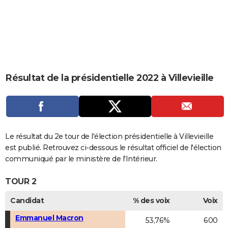
City break
Voyage de noces
Climat
Destinations
Voyage nature
Forum
+
PHOTO
GUIDES D'ACHAT
BONS PLANS
CARTE DE VOEUX
Résultat de la présidentielle 2022 à Villevieille
Carte Bonne année
Carte Pâques
Carte de Noël
Carte Saint-Valentin
Carte d'anniversaire
DICTIONNAIRE
Biographies
Expressions
Dictionnaire
Citations
Proverbes
PROGRAMME TV
COPAINS D'AVANT
Le résultat du 2e tour de l'élection présidentielle à Villevieille
est publié. Retrouvez ci-dessous le résultat officiel de l'élection
Se connecter
Collèges
Universités
Service militaire
S'inscrire
Lycées
Primaires
Entreprises
Avis de recherche
AVIS DE DÉCÈS
communiqué par le ministère de l'Intérieur.
FORUM
TOUR 2
Lifestyle
Sport
Television
Cinema
Bricolage
Culture
Auto
Voyage
Candidat
% des voix
Voix
Emmanuel Macron
53,76%
600