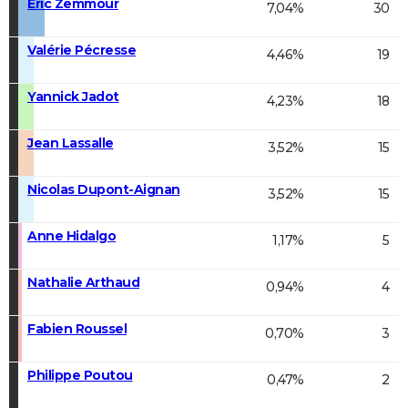
Éric Zemmour
7,04%
30
Valérie Pécresse
4,46%
19
Yannick Jadot
4,23%
18
Jean Lassalle
3,52%
15
Nicolas Dupont-Aignan
3,52%
15
Anne Hidalgo
1,17%
5
Nathalie Arthaud
0,94%
4
Fabien Roussel
0,70%
3
Philippe Poutou
0,47%
2