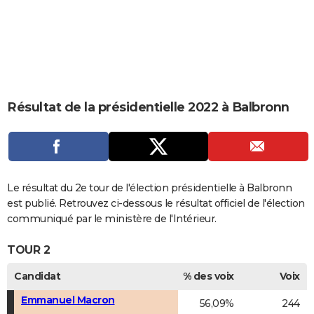
City break
Voyage de noces
Climat
Destinations
Voyage nature
Forum
+
PHOTO
GUIDES D'ACHAT
BONS PLANS
CARTE DE VOEUX
Résultat de la présidentielle 2022 à Balbronn
Carte Bonne année
Carte Pâques
Carte de Noël
Carte Saint-Valentin
Carte d'anniversaire
DICTIONNAIRE
Biographies
Expressions
Dictionnaire
Citations
Proverbes
PROGRAMME TV
COPAINS D'AVANT
Le résultat du 2e tour de l'élection présidentielle à Balbronn
est publié. Retrouvez ci-dessous le résultat officiel de l'élection
Se connecter
Collèges
Universités
Service militaire
S'inscrire
Lycées
Primaires
Entreprises
Avis de recherche
AVIS DE DÉCÈS
communiqué par le ministère de l'Intérieur.
FORUM
TOUR 2
Lifestyle
Sport
Television
Cinema
Bricolage
Culture
Auto
Voyage
Candidat
% des voix
Voix
Emmanuel Macron
56,09%
244