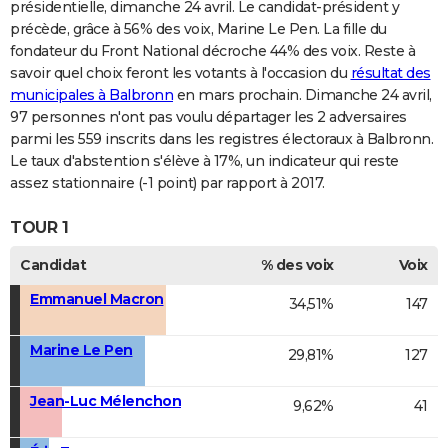
présidentielle, dimanche 24 avril. Le candidat-président y
précède, grâce à 56% des voix, Marine Le Pen. La fille du
fondateur du Front National décroche 44% des voix. Reste à
savoir quel choix feront les votants à l'occasion du
résultat des
municipales à Balbronn
en mars prochain. Dimanche 24 avril,
97 personnes n'ont pas voulu départager les 2 adversaires
parmi les 559 inscrits dans les registres électoraux à Balbronn.
Le taux d'abstention s'élève à 17%, un indicateur qui reste
assez stationnaire (-1 point) par rapport à 2017.
TOUR 1
Candidat
% des voix
Voix
Emmanuel Macron
34,51%
147
Marine Le Pen
29,81%
127
Jean-Luc Mélenchon
9,62%
41