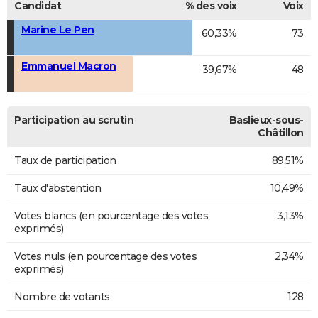
Candidat
% des voix
Voix
Marine Le Pen
60,33%
73
Emmanuel Macron
39,67%
48
Participation au scrutin
Baslieux-sous-
Châtillon
Taux de participation
89,51%
Taux d'abstention
10,49%
Votes blancs (en pourcentage des votes
3,13%
exprimés)
Votes nuls (en pourcentage des votes
2,34%
exprimés)
Nombre de votants
128