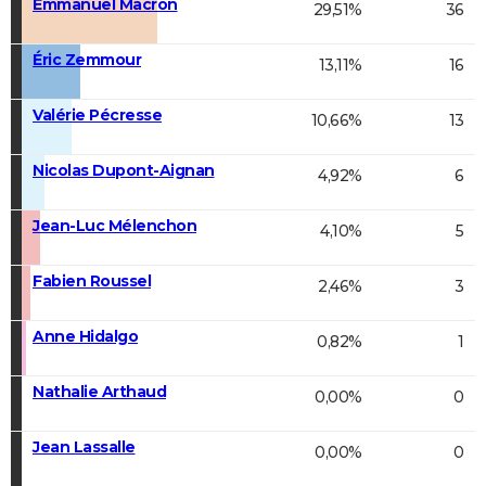
Emmanuel Macron
29,51%
36
Éric Zemmour
13,11%
16
Valérie Pécresse
10,66%
13
Nicolas Dupont-Aignan
4,92%
6
Jean-Luc Mélenchon
4,10%
5
Fabien Roussel
2,46%
3
Anne Hidalgo
0,82%
1
Nathalie Arthaud
0,00%
0
Jean Lassalle
0,00%
0