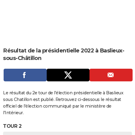
City break
Voyage de noces
Climat
Destinations
Voyage nature
Forum
+
PHOTO
GUIDES D'ACHAT
BONS PLANS
CARTE DE VOEUX
Résultat de la présidentielle 2022 à Baslieux-
Carte Bonne année
Carte Pâques
Carte de Noël
Carte Saint-Valentin
Carte d'anniversaire
DICTIONNAIRE
sous-Châtillon
Biographies
Expressions
Dictionnaire
Citations
Proverbes
PROGRAMME TV
COPAINS D'AVANT
Se connecter
Collèges
Universités
Service militaire
S'inscrire
Lycées
Primaires
Entreprises
Avis de recherche
Le résultat du 2e tour de l'élection présidentielle à Baslieux
AVIS DE DÉCÈS
sous Chatillon est publié. Retrouvez ci-dessous le résultat
FORUM
officiel de l'élection communiqué par le ministère de
l'Intérieur.
Lifestyle
Sport
Television
Cinema
Bricolage
Culture
Auto
Voyage
TOUR 2