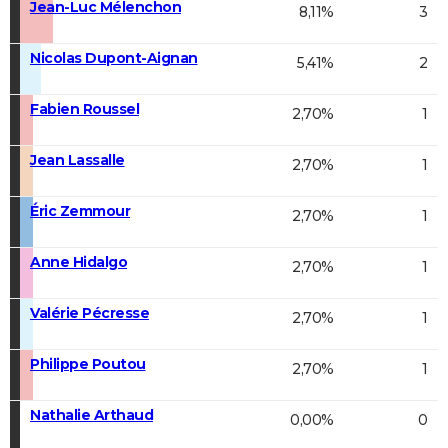
Jean-Luc Mélenchon
8,11%
3
Nicolas Dupont-Aignan
5,41%
2
Fabien Roussel
2,70%
1
Jean Lassalle
2,70%
1
Éric Zemmour
2,70%
1
Anne Hidalgo
2,70%
1
Valérie Pécresse
2,70%
1
Philippe Poutou
2,70%
1
Nathalie Arthaud
0,00%
0