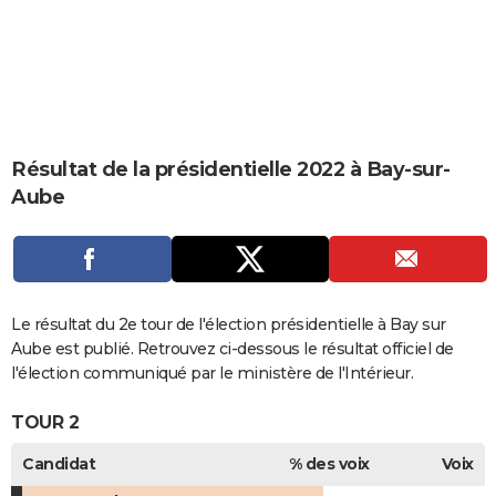
City break
Voyage de noces
Climat
Destinations
Voyage nature
Forum
+
PHOTO
GUIDES D'ACHAT
BONS PLANS
CARTE DE VOEUX
Résultat de la présidentielle 2022 à Bay-sur-
Aube
Carte Bonne année
Carte Pâques
Carte de Noël
Carte Saint-Valentin
Carte d'anniversaire
DICTIONNAIRE
Biographies
Expressions
Dictionnaire
Citations
Proverbes
PROGRAMME TV
COPAINS D'AVANT
Le résultat du 2e tour de l'élection présidentielle à Bay sur
Se connecter
Collèges
Universités
Service militaire
S'inscrire
Lycées
Primaires
Entreprises
Avis de recherche
AVIS DE DÉCÈS
Aube est publié. Retrouvez ci-dessous le résultat officiel de
l'élection communiqué par le ministère de l'Intérieur.
FORUM
TOUR 2
Lifestyle
Sport
Television
Cinema
Bricolage
Culture
Auto
Voyage
Candidat
% des voix
Voix