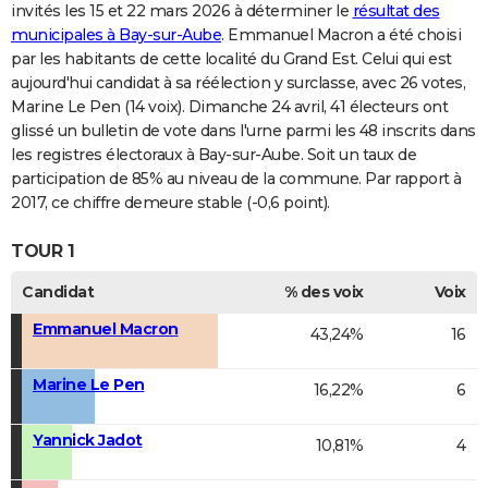
invités les 15 et 22 mars 2026 à déterminer le
résultat des
municipales à Bay-sur-Aube
. Emmanuel Macron a été choisi
par les habitants de cette localité du Grand Est. Celui qui est
aujourd'hui candidat à sa réélection y surclasse, avec 26 votes,
Marine Le Pen (14 voix). Dimanche 24 avril, 41 électeurs ont
glissé un bulletin de vote dans l'urne parmi les 48 inscrits dans
les registres électoraux à Bay-sur-Aube. Soit un taux de
participation de 85% au niveau de la commune. Par rapport à
2017, ce chiffre demeure stable (-0,6 point).
TOUR 1
Candidat
% des voix
Voix
Emmanuel Macron
43,24%
16
Marine Le Pen
16,22%
6
Yannick Jadot
10,81%
4