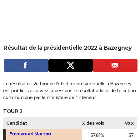
City break
Voyage de noces
Climat
Destinations
Voyage nature
Forum
+
PHOTO
GUIDES D'ACHAT
BONS PLANS
CARTE DE VOEUX
Résultat de la présidentielle 2022 à Bazegney
Carte Bonne année
Carte Pâques
Carte de Noël
Carte Saint-Valentin
Carte d'anniversaire
DICTIONNAIRE
Biographies
Expressions
Dictionnaire
Citations
Proverbes
PROGRAMME TV
COPAINS D'AVANT
Le résultat du 2e tour de l'élection présidentielle à Bazegney
est publié. Retrouvez ci-dessous le résultat officiel de l'élection
Se connecter
Collèges
Universités
Service militaire
S'inscrire
Lycées
Primaires
Entreprises
Avis de recherche
AVIS DE DÉCÈS
communiqué par le ministère de l'Intérieur.
FORUM
TOUR 2
Lifestyle
Sport
Television
Cinema
Bricolage
Culture
Auto
Voyage
Candidat
% des voix
Voix
Emmanuel Macron
57,81%
37