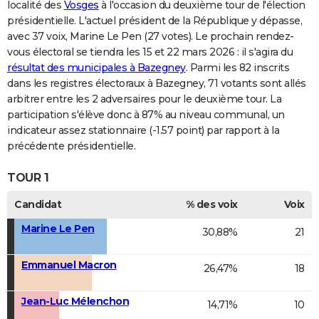
localité des
Vosges
à l'occasion du deuxième tour de l'élection
présidentielle. L'actuel président de la République y dépasse,
avec 37 voix, Marine Le Pen (27 votes). Le prochain rendez-
vous électoral se tiendra les 15 et 22 mars 2026 : il s'agira du
résultat des municipales à Bazegney
. Parmi les 82 inscrits
dans les registres électoraux à Bazegney, 71 votants sont allés
arbitrer entre les 2 adversaires pour le deuxième tour. La
participation s'élève donc à 87% au niveau communal, un
indicateur assez stationnaire (-1.57 point) par rapport à la
précédente présidentielle.
TOUR 1
Candidat
% des voix
Voix
Marine Le Pen
30,88%
21
Emmanuel Macron
26,47%
18
Jean-Luc Mélenchon
14,71%
10