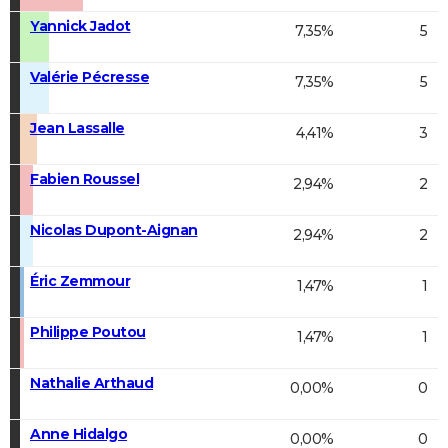
Yannick Jadot
7,35%
5
Valérie Pécresse
7,35%
5
Jean Lassalle
4,41%
3
Fabien Roussel
2,94%
2
Nicolas Dupont-Aignan
2,94%
2
Éric Zemmour
1,47%
1
Philippe Poutou
1,47%
1
Nathalie Arthaud
0,00%
0
Anne Hidalgo
0,00%
0